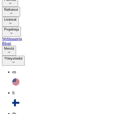
Ratkaisut
Lisäosat
Projekteja
Webinaareja
Blogi
Meistä
Yhteystiedot
en
fi
de