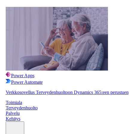
Power Apps
Power Automate
Verkkosovellus Terveydenhuoltoon Dynamics 365:een perustuen
Toimiala
Terveydenhuolto
Palvelu
Kehitys