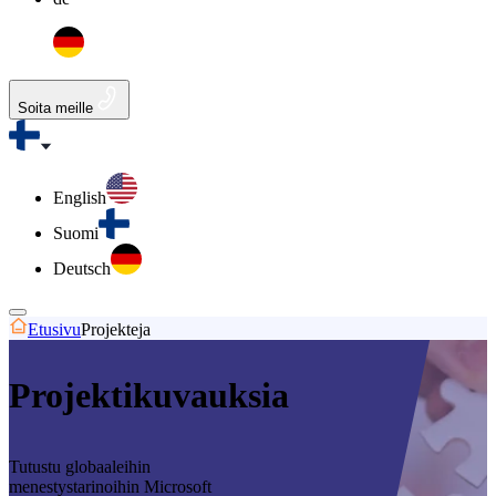
Soita meille
English
Suomi
Deutsch
Etusivu
Projekteja
Projektikuvauksia
Tutustu globaaleihin
menestystarinoihin Microsoft