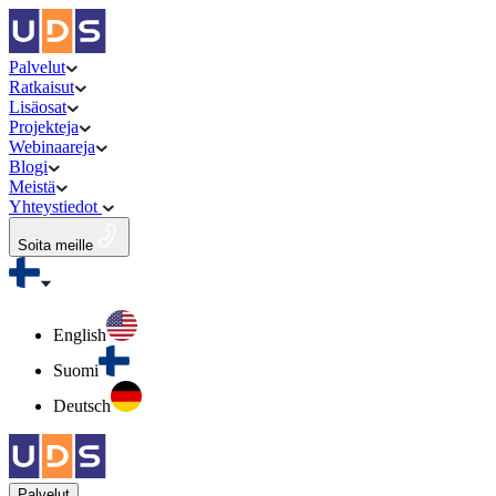
Palvelut
Ratkaisut
Lisäosat
Projekteja
Webinaareja
Blogi
Meistä
Yhteystiedot
Soita meille
English
Suomi
Deutsch
Palvelut