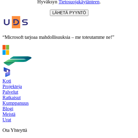
Hyväksyn
Tietosuojakäytänteen
.
LÄHETÄ PYYNTÖ
“Microsoft tarjoaa mahdollisuuksia – me toteutamme ne!”
Koti
Projekteja
Palvelut
Ratkaisut
Kumppanuus
Blogi
Meistä
Urat
Ota Yhteyttä