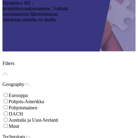
Dynamics 365 -
projektikuvauksissamme. Todistat
muuntautuvia liiketoiminnan
ratkaisuja monilla eri aloilla.
Filters
Geography
Eurooppa
Pohjois-Amerikka
Pohjoismainen
DACH
Australia ja Uusi-Seelanti
Muut
Technology