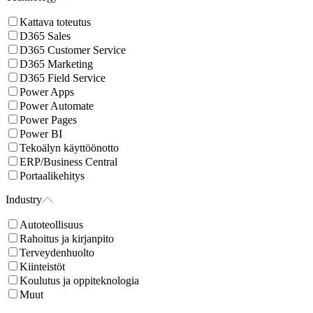
Kattava toteutus
D365 Sales
D365 Customer Service
D365 Marketing
D365 Field Service
Power Apps
Power Automate
Power Pages
Power BI
Tekoälyn käyttöönotto
ERP/Business Central
Portaalikehitys
Industry
Autoteollisuus
Rahoitus ja kirjanpito
Terveydenhuolto
Kiinteistöt
Koulutus ja oppiteknologia
Muut