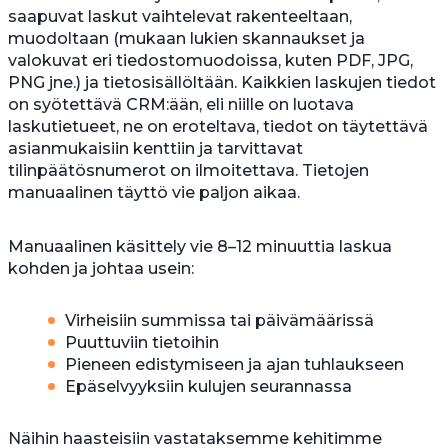
saapuvat laskut vaihtelevat rakenteeltaan,
muodoltaan (mukaan lukien skannaukset ja
valokuvat eri tiedostomuodoissa, kuten PDF, JPG,
PNG jne.) ja tietosisällöltään. Kaikkien laskujen tiedot
on syötettävä CRM:ään, eli niille on luotava
laskutietueet, ne on eroteltava, tiedot on täytettävä
asianmukaisiin kenttiin ja tarvittavat
tilinpäätösnumerot on ilmoitettava. Tietojen
manuaalinen täyttö vie paljon aikaa.
Manuaalinen käsittely vie 8–12 minuuttia laskua
kohden ja johtaa usein:
Virheisiin summissa tai päivämäärissä
Puuttuviin tietoihin
Pieneen edistymiseen ja ajan tuhlaukseen
Epäselvyyksiin kulujen seurannassa
Näihin haasteisiin vastataksemme kehitimme