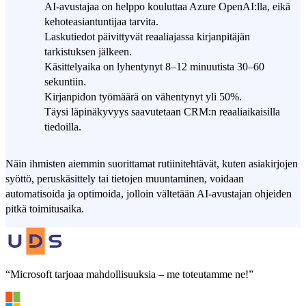
AI-avustajaa on helppo kouluttaa Azure OpenAI:lla, eikä
kehoteasiantuntijaa tarvita.
Laskutiedot päivittyvät reaaliajassa kirjanpitäjän
tarkistuksen jälkeen.
Käsittelyaika on lyhentynyt 8–12 minuutista 30–60
sekuntiin.
Kirjanpidon työmäärä on vähentynyt yli 50%.
Täysi läpinäkyvyys saavutetaan CRM:n reaaliaikaisilla
tiedoilla.
Näin ihmisten aiemmin suorittamat rutiinitehtävät, kuten asiakirjojen
syöttö, peruskäsittely tai tietojen muuntaminen, voidaan
automatisoida ja optimoida, jolloin vältetään AI-avustajan ohjeiden
pitkä toimitusaika.
“Microsoft tarjoaa mahdollisuuksia – me toteutamme ne!”