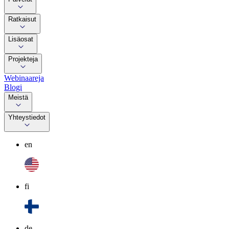
Ratkaisut
Lisäosat
Projekteja
Webinaareja
Blogi
Meistä
Yhteystiedot
en
fi
de