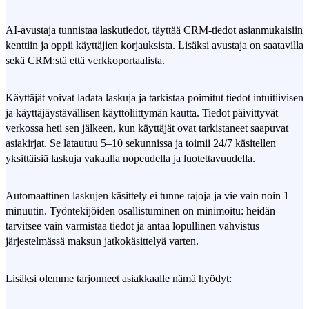
AI-avustaja tunnistaa laskutiedot, täyttää CRM-tiedot asianmukaisiin
kenttiin ja oppii käyttäjien korjauksista. Lisäksi avustaja on saatavilla
sekä CRM:stä että verkkoportaalista.
Käyttäjät voivat ladata laskuja ja tarkistaa poimitut tiedot intuitiivisen
ja käyttäjäystävällisen käyttöliittymän kautta. Tiedot päivittyvät
verkossa heti sen jälkeen, kun käyttäjät ovat tarkistaneet saapuvat
asiakirjat. Se latautuu 5–10 sekunnissa ja toimii 24/7 käsitellen
yksittäisiä laskuja vakaalla nopeudella ja luotettavuudella.
Automaattinen laskujen käsittely ei tunne rajoja ja vie vain noin 1
minuutin. Työntekijöiden osallistuminen on minimoitu: heidän
tarvitsee vain varmistaa tiedot ja antaa lopullinen vahvistus
järjestelmässä maksun jatkokäsittelyä varten.
Lisäksi olemme tarjonneet asiakkaalle nämä hyödyt: