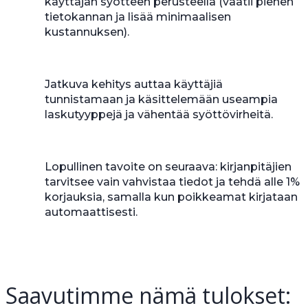
käyttäjän syötteen perusteella (vaatii pienen
tietokannan ja lisää minimaalisen
kustannuksen).
Jatkuva kehitys auttaa käyttäjiä
tunnistamaan ja käsittelemään useampia
laskutyyppejä ja vähentää syöttövirheitä.
Lopullinen tavoite on seuraava: kirjanpitäjien
tarvitsee vain vahvistaa tiedot ja tehdä alle 1%
korjauksia, samalla kun poikkeamat kirjataan
automaattisesti.
Saavutimme nämä tulokset: