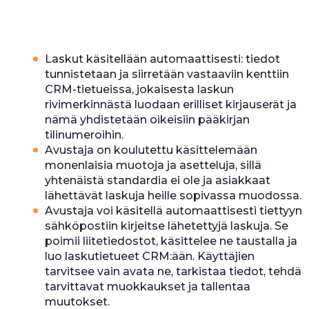
Laskut käsitellään automaattisesti: tiedot
tunnistetaan ja siirretään vastaaviin kenttiin
CRM-tietueissa, jokaisesta laskun
rivimerkinnästä luodaan erilliset kirjauserät ja
nämä yhdistetään oikeisiin pääkirjan
tilinumeroihin.
Avustaja on koulutettu käsittelemään
monenlaisia muotoja ja asetteluja, sillä
yhtenäistä standardia ei ole ja asiakkaat
lähettävät laskuja heille sopivassa muodossa.
Avustaja voi käsitellä automaattisesti tiettyyn
sähköpostiin kirjeitse lähetettyjä laskuja. Se
poimii liitetiedostot, käsittelee ne taustalla ja
luo laskutietueet CRM:ään. Käyttäjien
tarvitsee vain avata ne, tarkistaa tiedot, tehdä
tarvittavat muokkaukset ja tallentaa
muutokset.