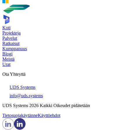
Koti
Projekteja
Palvelut
Ratkaisut
Kumppanuus
Blogi
Meistä
Urat
Ota Yhteyttä
UDS Systems
info@uds.systems
UDS Systems 2026 Kaikki Oikeudet pidätetään
Tietosuojakäytänne
Käyttöehdot