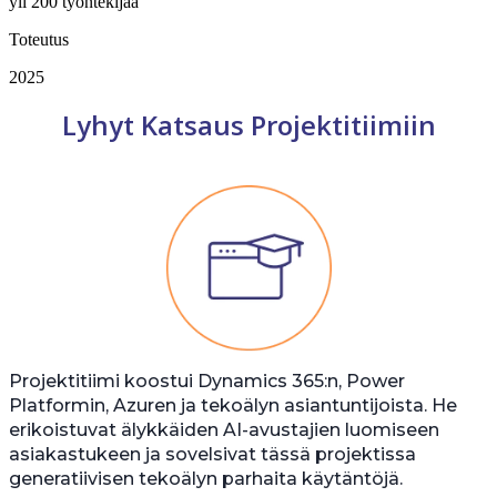
yli 200 työntekijää
Toteutus
2025
Lyhyt Katsaus Projektitiimiin
Projektitiimi koostui Dynamics 365:n, Power
Platformin, Azuren ja tekoälyn asiantuntijoista. He
erikoistuvat älykkäiden AI-avustajien luomiseen
asiakastukeen ja sovelsivat tässä projektissa
generatiivisen tekoälyn parhaita käytäntöjä.