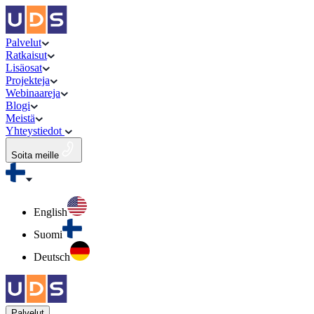
Palvelut
Ratkaisut
Lisäosat
Projekteja
Webinaareja
Blogi
Meistä
Yhteystiedot
Soita meille
English
Suomi
Deutsch
Palvelut