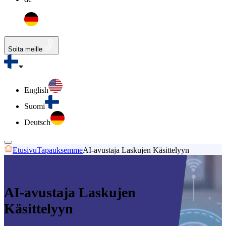
Soita meille
English
Suomi
Deutsch
Etusivu
Tapauksemme
AI-avustaja Laskujen Käsittelyyn
AI-avustaja Laskujen
Käsittelyyn