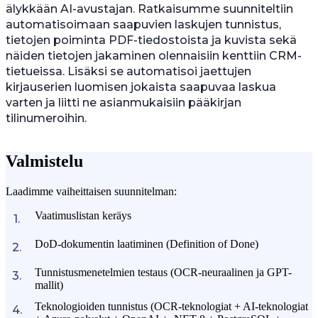
älykkään AI-avustajan. Ratkaisumme suunniteltiin
automatisoimaan saapuvien laskujen tunnistus,
tietojen poiminta PDF-tiedostoista ja kuvista sekä
näiden tietojen jakaminen olennaisiin kenttiin CRM-
tietueissa. Lisäksi se automatisoi jaettujen
kirjauserien luomisen jokaista saapuvaa laskua
varten ja liitti ne asianmukaisiin pääkirjan
tilinumeroihin.
Valmistelu
Laadimme vaiheittaisen suunnitelman:
Vaatimuslistan keräys
DoD-dokumentin laatiminen (Definition of Done)
Tunnistusmenetelmien testaus (OCR-neuraalinen ja GPT-
mallit)
Teknologioiden tunnistus (OCR-teknologiat + AI-teknologiat