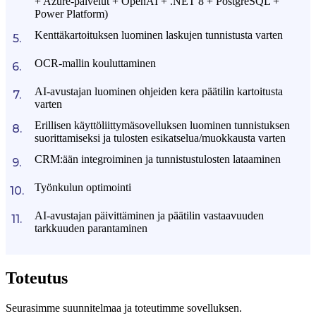
+ Azure-palvelut + OpenAI + .NET 8 + PostgreSQL +
Power Platform)
Kenttäkartoituksen luominen laskujen tunnistusta varten
OCR-mallin kouluttaminen
AI-avustajan luominen ohjeiden kera päätilin kartoitusta
varten
Erillisen käyttöliittymäsovelluksen luominen tunnistuksen
suorittamiseksi ja tulosten esikatselua/muokkausta varten
CRM:ään integroiminen ja tunnistustulosten lataaminen
Työnkulun optimointi
AI-avustajan päivittäminen ja päätilin vastaavuuden
tarkkuuden parantaminen
Toteutus
Seurasimme suunnitelmaa ja toteutimme sovelluksen.