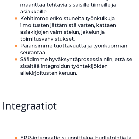
määrittää tehtäviä sisäisille tiimeille ja
asiakkaille.
Kehitimme erikoistuneita työnkulkuja
ilmoitusten jättämistä varten, kattaen
asiakirjojen valmistelun, jakelun ja
toimitusvahvistukset.
Paransimme tuottavuutta ja työnkuorman
seurantaa.
Säädimme hyväksyntäprosessia niin, että se
sisältää integroidun työntekijöiden
allekirjoitusten keruun.
Integraatiot
ERP-integraatio suunnittelua, budjetointia ja