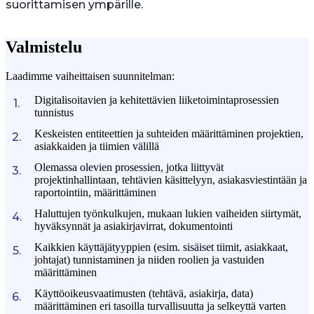
suorittamisen ympärille.
Valmistelu
Laadimme vaiheittaisen suunnitelman:
Digitalisoitavien ja kehitettävien liiketoimintaprosessien
tunnistus
Keskeisten entiteettien ja suhteiden määrittäminen projektien,
asiakkaiden ja tiimien välillä
Olemassa olevien prosessien, jotka liittyvät
projektinhallintaan, tehtävien käsittelyyn, asiakasviestintään ja
raportointiin, määrittäminen
Haluttujen työnkulkujen, mukaan lukien vaiheiden siirtymät,
hyväksynnät ja asiakirjavirrat, dokumentointi
Kaikkien käyttäjätyyppien (esim. sisäiset tiimit, asiakkaat,
johtajat) tunnistaminen ja niiden roolien ja vastuiden
määrittäminen
Käyttöoikeusvaatimusten (tehtävä, asiakirja, data)
määrittäminen eri tasoilla turvallisuutta ja selkeyttä varten