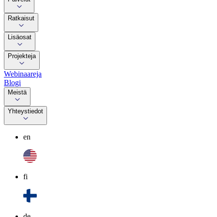
Ratkaisut
Lisäosat
Projekteja
Webinaareja
Blogi
Meistä
Yhteystiedot
en
fi
de