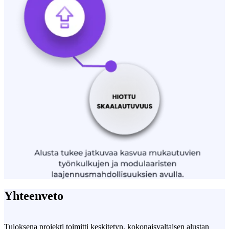
Yhteenveto
Tuloksena projekti toimitti keskitetyn, kokonaisvaltaisen alustan