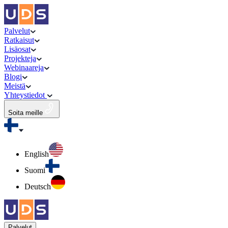
Palvelut
Ratkaisut
Lisäosat
Projekteja
Webinaareja
Blogi
Meistä
Yhteystiedot
Soita meille
English
Suomi
Deutsch
Palvelut