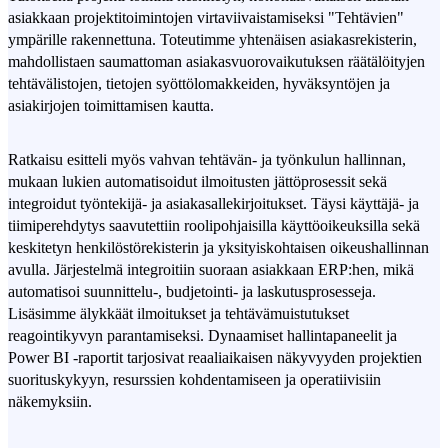
asiakkaan projektitoimintojen virtaviivaistamiseksi "Tehtävien"
ympärille rakennettuna. Toteutimme yhtenäisen asiakasrekisterin,
mahdollistaen saumattoman asiakasvuorovaikutuksen räätälöityjen
tehtävälistojen, tietojen syöttölomakkeiden, hyväksyntöjen ja
asiakirjojen toimittamisen kautta.
Ratkaisu esitteli myös vahvan tehtävän- ja työnkulun hallinnan,
mukaan lukien automatisoidut ilmoitusten jättöprosessit sekä
integroidut työntekijä- ja asiakasallekirjoitukset. Täysi käyttäjä- ja
tiimiperehdytys saavutettiin roolipohjaisilla käyttöoikeuksilla sekä
keskitetyn henkilöstörekisterin ja yksityiskohtaisen oikeushallinnan
avulla. Järjestelmä integroitiin suoraan asiakkaan ERP:hen, mikä
automatisoi suunnittelu-, budjetointi- ja laskutusprosesseja.
Lisäsimme älykkäät ilmoitukset ja tehtävämuistutukset
reagointikyvyn parantamiseksi. Dynaamiset hallintapaneelit ja
Power BI -raportit tarjosivat reaaliaikaisen näkyvyyden projektien
suorituskykyyn, resurssien kohdentamiseen ja operatiivisiin
näkemyksiin.