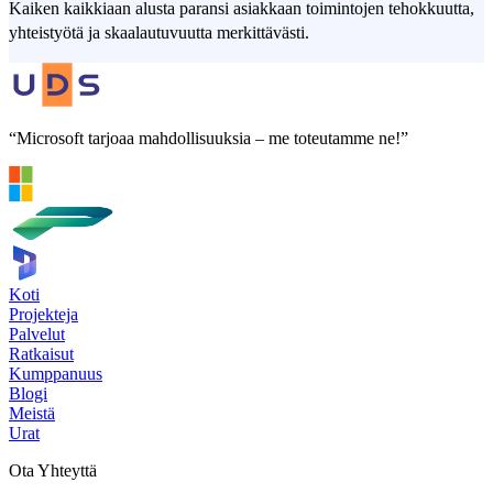
Kaiken kaikkiaan alusta paransi asiakkaan toimintojen tehokkuutta,
yhteistyötä ja skaalautuvuutta merkittävästi.
“Microsoft tarjoaa mahdollisuuksia – me toteutamme ne!”
Koti
Projekteja
Palvelut
Ratkaisut
Kumppanuus
Blogi
Meistä
Urat
Ota Yhteyttä