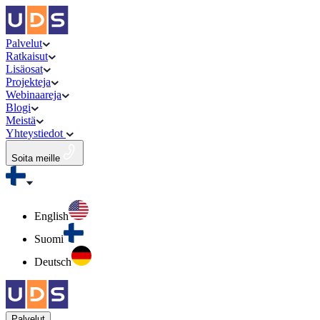
Palvelut
Ratkaisut
Lisäosat
Projekteja
Webinaareja
Blogi
Meistä
Yhteystiedot
Soita meille
English
Suomi
Deutsch
Palvelut