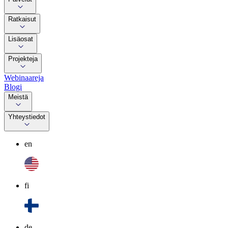
Ratkaisut
Lisäosat
Projekteja
Webinaareja
Blogi
Meistä
Yhteystiedot
en
fi
de