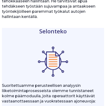
tehokkaaseen hallintaan. He tarvitsivat apua
tehdäkseen työstään sujuvampaa ja antaakseen
työntekijöilleen paremmat työkalut autojen
hallintaan kentällä.
Selonteko
Suoritettuamme perusteellisen analyysin
liiketoimintaprosesseista olemme tunnistaneet
kolme päämoduulia, joita operaattorit käyttävät
vastaanottaessaan ja vuokratessaan ajoneuvoja: