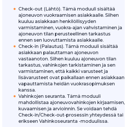
Check-out (Lähtö). Tämä moduuli sisältää
ajoneuvon vuokraamisen asiakkaalle. Siihen
kuuluu asiakkaan henkilöllisyyden
varmistaminen, vuokra-ajan vahvistaminen ja
ajoneuvon tilan perusteellinen tarkastus
ennen sen luovuttamista asiakkaalle.
Check-in (Palautus). Tämä moduuli sisältää
asiakkaan palauttaman ajoneuvon
vastaanoton. Siihen kuuluu ajoneuvon tilan
tarkastus, vahinkojen tarkistaminen ja sen
varmistaminen, että kaikki varusteet ja
lisävarusteet ovat paikallaan ennen asiakkaan
vapauttamista heidän vuokrasopimuksen
kanssa.
Vahinkojen seuranta. Tämä moduuli
mahdollistaa ajoneuvovahinkojen kirjaamisen,
kuvaamisen ja arvioinnin. Se voidaan tehdä
Check-in/Check-out-prosessin yhteydessä tai
erikseen Vahinkoseuranta -moduulissa.