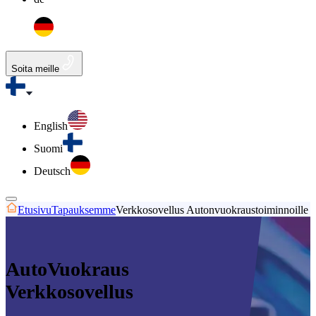
Soita meille
English
Suomi
Deutsch
Etusivu
Tapauksemme
Verkkosovellus Autonvuokraustoiminnoille
AutoVuokraus
Verkkosovellus