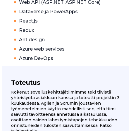
Web API (ASP.NET, ASP.NET Core)
Dataverse ja PowerApps
React.js
Redux
Ant design
Azure web services
Azure DevOps
Toteutus
Kokenut sovelluskehittäjätiimimme teki tiivistä
yhteistyötä asiakkaan kanssa ja toteutti projektin 3
kuukaudessa. Agilen ja Scrumin joustavien
työmenetelmien käyttö mahdollisti sen, että tiimi
saavutti tavoitteensa annetussa aikataulussa,
osoittaen näiden lähestymistapojen tehokkuuden
onnistuneiden tulosten saavuttamisessa. Katso
tulokset alla.