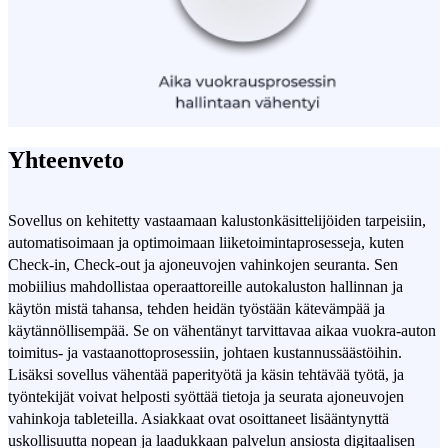
Yhteenveto
Sovellus on kehitetty vastaamaan kalustonkäsittelijöiden tarpeisiin,
automatisoimaan ja optimoimaan liiketoimintaprosesseja, kuten
Check-in, Check-out ja ajoneuvojen vahinkojen seuranta. Sen
mobiilius mahdollistaa operaattoreille autokaluston hallinnan ja
käytön mistä tahansa, tehden heidän työstään kätevämpää ja
käytännöllisempää. Se on vähentänyt tarvittavaa aikaa vuokra-auton
toimitus- ja vastaanottoprosessiin, johtaen kustannussäästöihin.
Lisäksi sovellus vähentää paperityötä ja käsin tehtävää työtä, ja
työntekijät voivat helposti syöttää tietoja ja seurata ajoneuvojen
vahinkoja tableteilla. Asiakkaat ovat osoittaneet lisääntynyttä
uskollisuutta nopean ja laadukkaan palvelun ansiosta digitaalisen