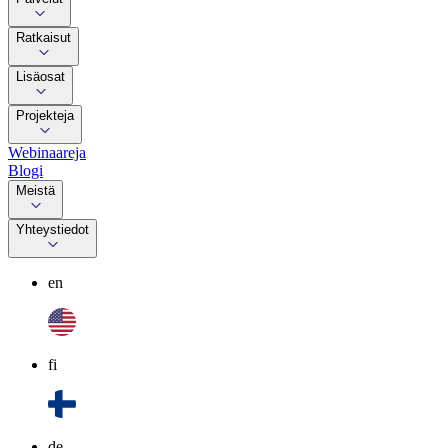
Ratkaisut
Lisäosat
Projekteja
Webinaareja
Blogi
Meistä
Yhteystiedot
en
fi
de