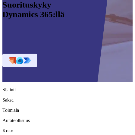
Suorituskyky
Dynamics 365:llä
Sijainti
Saksa
Toimiala
Autoteollisuus
Koko