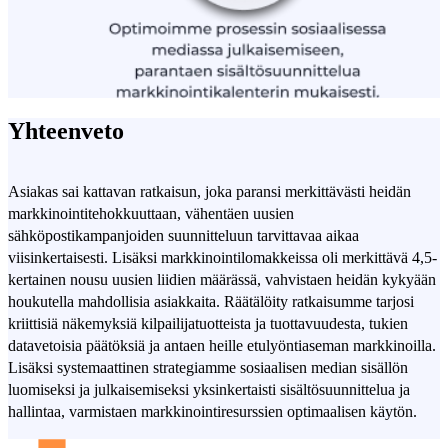
Yhteenveto
Asiakas sai kattavan ratkaisun, joka paransi merkittävästi heidän
markkinointitehokkuuttaan, vähentäen uusien
sähköpostikampanjoiden suunnitteluun tarvittavaa aikaa
viisinkertaisesti. Lisäksi markkinointilomakkeissa oli merkittävä 4,5-
kertainen nousu uusien liidien määrässä, vahvistaen heidän kykyään
houkutella mahdollisia asiakkaita. Räätälöity ratkaisumme tarjosi
kriittisiä näkemyksiä kilpailijatuotteista ja tuottavuudesta, tukien
datavetoisia päätöksiä ja antaen heille etulyöntiaseman markkinoilla.
Lisäksi systemaattinen strategiamme sosiaalisen median sisällön
luomiseksi ja julkaisemiseksi yksinkertaisti sisältösuunnittelua ja
hallintaa, varmistaen markkinointiresurssien optimaalisen käytön.