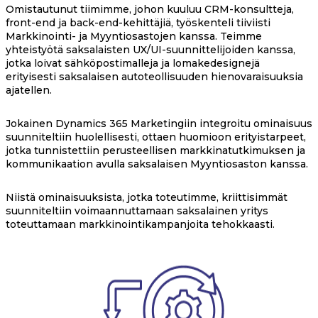
Omistautunut tiimimme, johon kuuluu CRM-konsultteja,
front-end ja back-end-kehittäjiä, työskenteli tiiviisti
Markkinointi- ja Myyntiosastojen kanssa. Teimme
yhteistyötä saksalaisten UX/UI-suunnittelijoiden kanssa,
jotka loivat sähköpostimalleja ja lomakedesignejä
erityisesti saksalaisen autoteollisuuden hienovaraisuuksia
ajatellen.
Jokainen Dynamics 365 Marketingiin integroitu ominaisuus
suunniteltiin huolellisesti, ottaen huomioon erityistarpeet,
jotka tunnistettiin perusteellisen markkinatutkimuksen ja
kommunikaation avulla saksalaisen Myyntiosaston kanssa.
Niistä ominaisuuksista, jotka toteutimme, kriittisimmät
suunniteltiin voimaannuttamaan saksalainen yritys
toteuttamaan markkinointikampanjoita tehokkaasti.