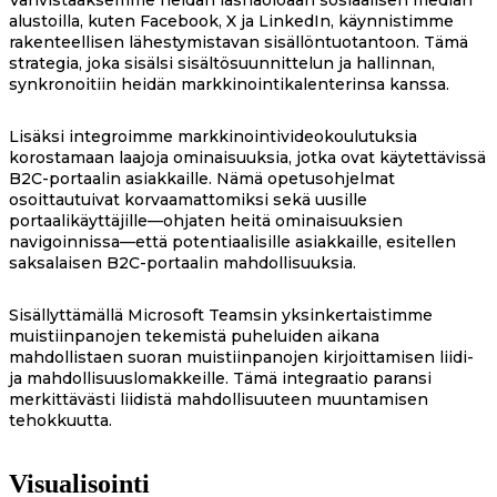
alustoilla, kuten Facebook, X ja LinkedIn, käynnistimme
rakenteellisen lähestymistavan sisällöntuotantoon. Tämä
strategia, joka sisälsi sisältösuunnittelun ja hallinnan,
synkronoitiin heidän markkinointikalenterinsa kanssa.
Lisäksi integroimme markkinointivideokoulutuksia
korostamaan laajoja ominaisuuksia, jotka ovat käytettävissä
B2C-portaalin asiakkaille. Nämä opetusohjelmat
osoittautuivat korvaamattomiksi sekä uusille
portaalikäyttäjille—ohjaten heitä ominaisuuksien
navigoinnissa—että potentiaalisille asiakkaille, esitellen
saksalaisen B2C-portaalin mahdollisuuksia.
Sisällyttämällä Microsoft Teamsin yksinkertaistimme
muistiinpanojen tekemistä puheluiden aikana
mahdollistaen suoran muistiinpanojen kirjoittamisen liidi-
ja mahdollisuuslomakkeille. Tämä integraatio paransi
merkittävästi liidistä mahdollisuuteen muuntamisen
tehokkuutta.
Visualisointi