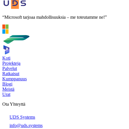
“Microsoft tarjoaa mahdollisuuksia – me toteutamme ne!”
Koti
Projekteja
Palvelut
Ratkaisut
Kumppanuus
Blogi
Meistä
Urat
Ota Yhteyttä
UDS Systems
info@uds.systems