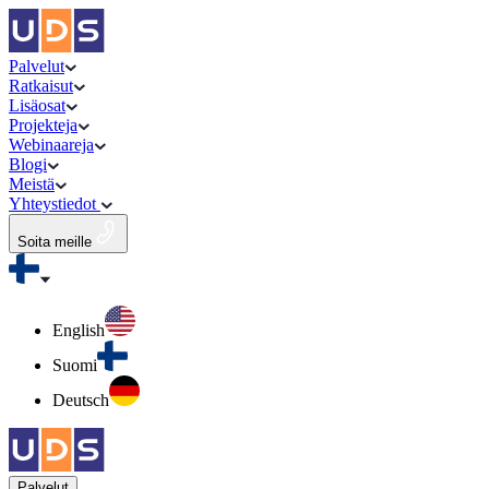
Palvelut
Ratkaisut
Lisäosat
Projekteja
Webinaareja
Blogi
Meistä
Yhteystiedot
Soita meille
English
Suomi
Deutsch
Palvelut