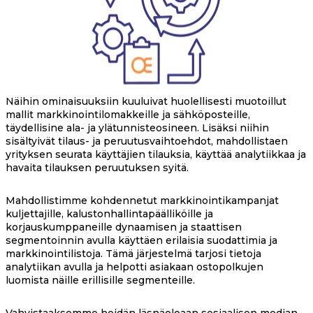
Näihin ominaisuuksiin kuuluivat huolellisesti muotoillut
mallit markkinointilomakkeille ja sähköposteille,
täydellisine ala- ja ylätunnisteosineen. Lisäksi niihin
sisältyivät tilaus- ja peruutusvaihtoehdot, mahdollistaen
yrityksen seurata käyttäjien tilauksia, käyttää analytiikkaa ja
havaita tilauksen peruutuksen syitä.
Mahdollistimme kohdennetut markkinointikampanjat
kuljettajille, kalustonhallintapäälliköille ja
korjauskumppaneille dynaamisen ja staattisen
segmentoinnin avulla käyttäen erilaisia suodattimia ja
markkinointilistoja. Tämä järjestelmä tarjosi tietoja
analytiikan avulla ja helpotti asiakaan ostopolkujen
luomista näille erillisille segmenteille.
Vahvistaaksemme heidän läsnäoloaan sosiaalisen median