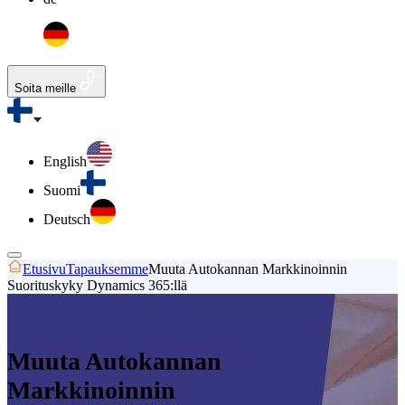
Soita meille
English
Suomi
Deutsch
Etusivu
Tapauksemme
Muuta Autokannan Markkinoinnin
Suorituskyky Dynamics 365:llä
Muuta Autokannan
Markkinoinnin