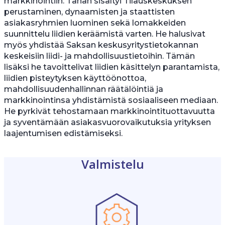
markkinointiin. Tähän sisältyi Tilauskeskuksen
perustaminen, dynaamisten ja staattisten
asiakasryhmien luominen sekä lomakkeiden
suunnittelu liidien keräämistä varten. He halusivat
myös yhdistää Saksan keskusyritystietokannan
keskeisiin liidi- ja mahdollisuustietoihin. Tämän
lisäksi he tavoittelivat liidien käsittelyn parantamista,
liidien pisteytyksen käyttöönottoa,
mahdollisuudenhallinnan räätälöintiä ja
markkinointinsa yhdistämistä sosiaaliseen mediaan.
He pyrkivät tehostamaan markkinointituottavuutta
ja syventämään asiakasvuorovaikutuksia yrityksen
laajentumisen edistämiseksi.
Valmistelu