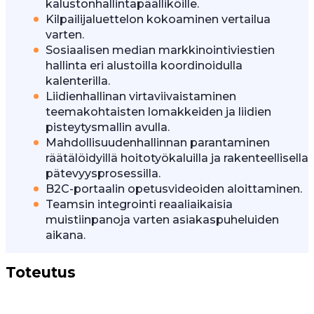
kalustonhallintapäälliköille.
Kilpailijaluettelon kokoaminen vertailua
varten.
Sosiaalisen median markkinointiviestien
hallinta eri alustoilla koordinoidulla
kalenterilla.
Liidienhallinan virtaviivaistaminen
teemakohtaisten lomakkeiden ja liidien
pisteytysmallin avulla.
Mahdollisuudenhallinnan parantaminen
räätälöidyillä hoitotyökaluilla ja rakenteellisella
pätevyysprosessilla.
B2C-portaalin opetusvideoiden aloittaminen.
Teamsin integrointi reaaliaikaisia
muistiinpanoja varten asiakaspuheluiden
aikana.
Toteutus