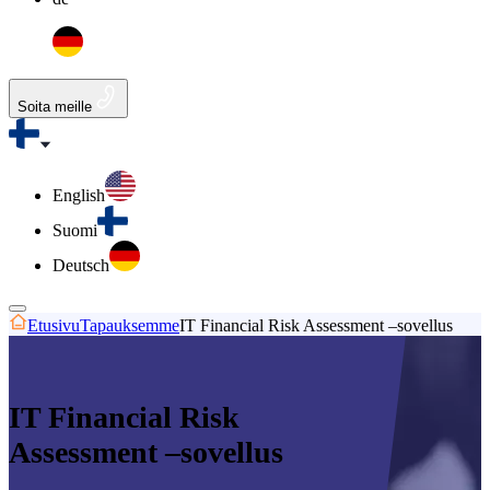
Soita meille
English
Suomi
Deutsch
Etusivu
Tapauksemme
IT Financial Risk Assessment –sovellus
IT Financial Risk
Assessment –sovellus