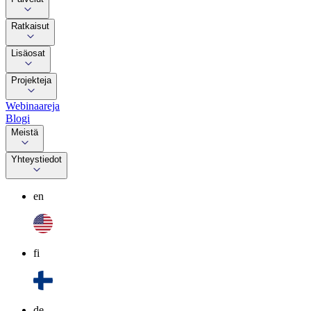
Ratkaisut
Lisäosat
Projekteja
Webinaareja
Blogi
Meistä
Yhteystiedot
en
fi
de