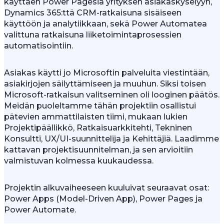
käyttäen Power Pagesia yrityksen asiakaskyselyyn,
Dynamics 365:ttä CRM-ratkaisuna sisäiseen
käyttöön ja analytiikkaan, sekä Power Automatea
valittuna ratkaisuna liiketoimintaprosessien
automatisointiin.
Asiakas käytti jo Microsoftin palveluita viestintään,
asiakirjojen säilyttämiseen ja muuhun. Siksi toisen
Microsoft-ratkaisun valitseminen oli looginen päätös.
Meidän puoleltamme tähän projektiin osallistui
pätevien ammattilaisten tiimi, mukaan lukien
Projektipäällikkö, Ratkaisuarkkitehti, Tekninen
Konsultti, UX/UI-suunnittelija ja Kehittäjiä. Laadimme
kattavan projektisuunnitelman, ja sen arvioitiin
valmistuvan kolmessa kuukaudessa.
Projektin alkuvaiheeseen kuuluivat seuraavat osat:
Power Apps (Model-Driven App), Power Pages ja
Power Automate.