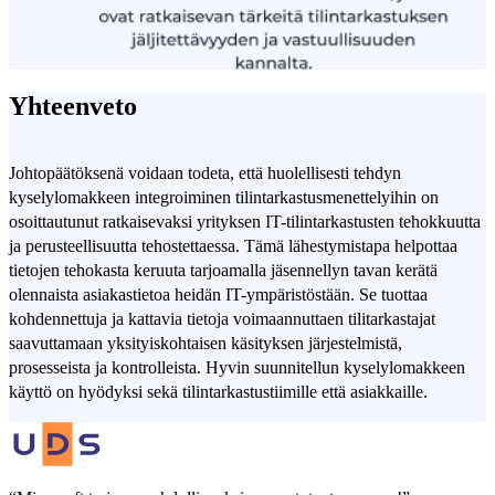
Yhteenveto
Johtopäätöksenä voidaan todeta, että huolellisesti tehdyn
kyselylomakkeen integroiminen tilintarkastusmenettelyihin on
osoittautunut ratkaisevaksi yrityksen IT-tilintarkastusten tehokkuutta
ja perusteellisuutta tehostettaessa. Tämä lähestymistapa helpottaa
tietojen tehokasta keruuta tarjoamalla jäsennellyn tavan kerätä
olennaista asiakastietoa heidän IT-ympäristöstään. Se tuottaa
kohdennettuja ja kattavia tietoja voimaannuttaen tilitarkastajat
saavuttamaan yksityiskohtaisen käsityksen järjestelmistä,
prosesseista ja kontrolleista. Hyvin suunnitellun kyselylomakkeen
käyttö on hyödyksi sekä tilintarkastustiimille että asiakkaille.