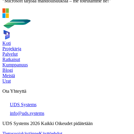
“Microsoft tarjoaa mahdollisuuksia – me toteutamme ne!”
Koti
Projekteja
Palvelut
Ratkaisut
Kumppanuus
Blogi
Meistä
Urat
Ota Yhteyttä
UDS Systems
info@uds.systems
UDS Systems 2026 Kaikki Oikeudet pidätetään
Tietosuojakäytänne
Käyttöehdot