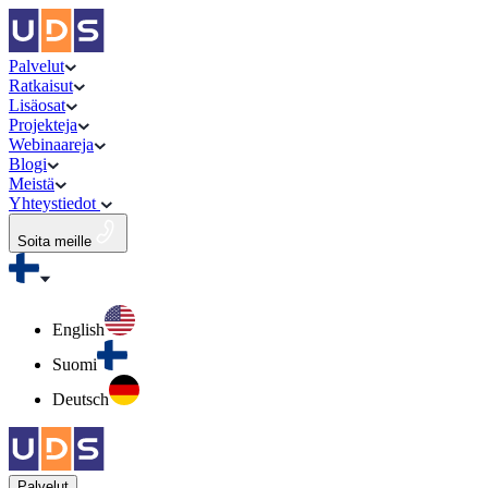
Palvelut
Ratkaisut
Lisäosat
Projekteja
Webinaareja
Blogi
Meistä
Yhteystiedot
Soita meille
English
Suomi
Deutsch
Palvelut