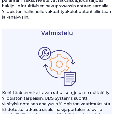
parantamiseksi. He etsivät ratkaisua, joka tarjoaa
hakijoille intuitiivisen hakuprosessin antaen samalla
Yliopiston hallinnolle vakaat työkalut datanhallintaan
ja -analyysiin.
Valmistelu
Kehittääkseen kattavan ratkaisun, joka on räätälöity
Yliopiston tarpeisiin, UDS Systems suoritti
yksityiskohtaisen analyysin Yliopiston vaatimuksista.
Ehdotettu ratkaisu sisälsi hakijaportalun tuleville