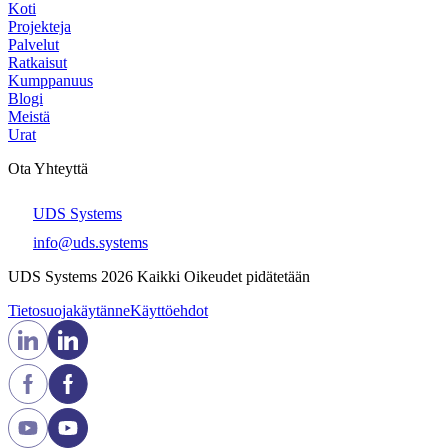
Koti
Projekteja
Palvelut
Ratkaisut
Kumppanuus
Blogi
Meistä
Urat
Ota Yhteyttä
UDS Systems
info@uds.systems
UDS Systems 2026 Kaikki Oikeudet pidätetään
Tietosuojakäytänne
Käyttöehdot