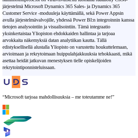
järjestelmä Microsoft Dynamics 365 Sales- ja Dynamics 365
Customer Service -moduuleja käyttämällä, sekä Power Appsin
avulla järjestelmävalvojille, yhdessä Power BI:n integroinnin kanssa
tietojen analysointiin ja visualisointiin. Tämä integraatio
yksinkertaistaa Yliopiston ehdokkaiden hallintaa ja tarjoaa
arvokkaita näkemyksiä datan analytiikan kautta. Tällä
edistyksellisellä alustalla Yliopisto on varustettu houkuttelemaan,
arvioimaan ja rekrytoimaan huippulahjakkuuksia tehokkaasti, mikä
asettaa heidät jatkuvan menestyksen tielle opiskelijoiden
rekrytointiponnisteluissaan.
“Microsoft tarjoaa mahdollisuuksia – me toteutamme ne!”