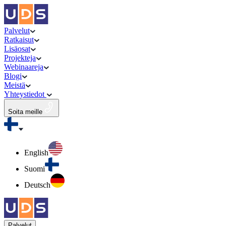
Palvelut
Ratkaisut
Lisäosat
Projekteja
Webinaareja
Blogi
Meistä
Yhteystiedot
Soita meille
English
Suomi
Deutsch
Palvelut