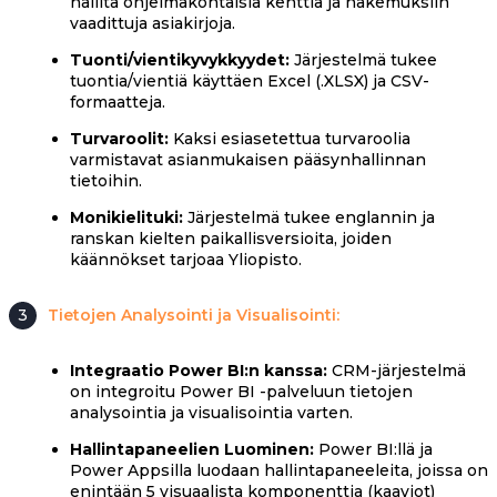
hallita ohjelmakohtaisia kenttiä ja hakemuksiin
vaadittuja asiakirjoja.
Tuonti/vientikyvykkyydet:
Järjestelmä tukee
tuontia/vientiä käyttäen Excel (.XLSX) ja CSV-
formaatteja.
Turvaroolit:
Kaksi esiasetettua turvaroolia
varmistavat asianmukaisen pääsynhallinnan
tietoihin.
Monikielituki:
Järjestelmä tukee englannin ja
ranskan kielten paikallisversioita, joiden
käännökset tarjoaa Yliopisto.
3
Tietojen Analysointi ja Visualisointi:
Integraatio Power BI:n kanssa:
CRM-järjestelmä
on integroitu Power BI -palveluun tietojen
analysointia ja visualisointia varten.
Hallintapaneelien Luominen:
Power BI:llä ja
Power Appsilla luodaan hallintapaneeleita, joissa on
enintään 5 visuaalista komponenttia (kaaviot)