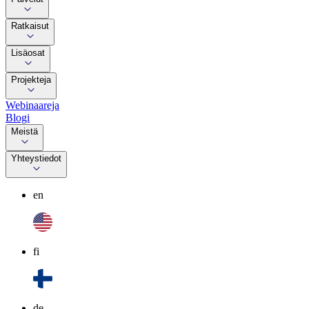
Ratkaisut
Lisäosat
Projekteja
Webinaareja
Blogi
Meistä
Yhteystiedot
en
fi
de