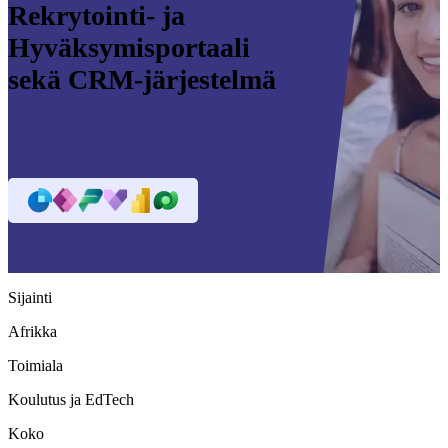
Rekrytointi- ja
Hyväksymisportaali
sekä CRM-järjestelmä
Sijainti
Afrikka
Toimiala
Koulutus ja EdTech
Koko