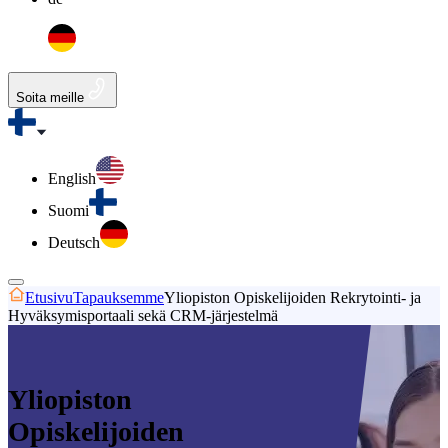
Soita meille
English
Suomi
Deutsch
Etusivu
Tapauksemme
Yliopiston Opiskelijoiden Rekrytointi- ja
Hyväksymisportaali sekä CRM-järjestelmä
Yliopiston
Opiskelijoiden