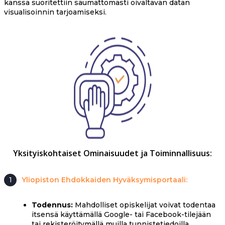
kanssa suoritettiin saumattomasti oivaltavan datan
visualisoinnin tarjoamiseksi.
Yksityiskohtaiset Ominaisuudet ja Toiminnallisuus:
1
Yliopiston Ehdokkaiden Hyväksymisportaali:
Todennus:
Mahdolliset opiskelijat voivat todentaa
itsensä käyttämällä Google- tai Facebook-tilejään
tai rekisteröitymällä muilla tunnistetiedoilla.