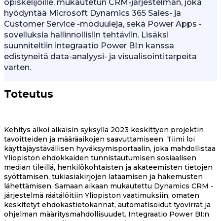
opiskelijoille, mukautetun CRM-järjestelmän, joka
hyödyntää Microsoft Dynamics 365 Sales- ja
Customer Service -moduuleja, sekä Power Apps -
sovelluksia hallinnollisiin tehtäviin. Lisäksi
suunniteltiin integraatio Power BI:n kanssa
edistyneitä data-analyysi- ja visualisointitarpeita
varten.
Toteutus
Kehitys alkoi aikaisin syksyllä 2023 keskittyen projektin
tavoitteiden ja määräaikojen saavuttamiseen. Tiimi loi
käyttäjäystävällisen hyväksymisportaalin, joka mahdollistaa
Yliopiston ehdokkaiden tunnistautumisen sosiaalisen
median tileillä, henkilökohtaisten ja akateemisten tietojen
syöttämisen, tukiasiakirjojen lataamisen ja hakemusten
lähettämisen. Samaan aikaan mukautettu Dynamics CRM -
järjestelmä räätälöitiin Yliopiston vaatimuksiin, omaten
keskitetyt ehdokastietokannat, automatisoidut työvirrat ja
ohjelman määritysmahdollisuudet. Integraatio Power BI:n