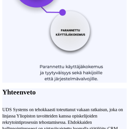
Yhteenveto
UDS Systems on tehokkaasti toteuttanut vakaan ratkaisun, joka on
linjassa Yliopiston tavoitteiden kanssa opiskelijoiden
rekrytointiprosessin tehostamisessa. Ehdokkaiden
hallinnointiprosessi on virtaviivaistettu luomalla räätälöity CRM-