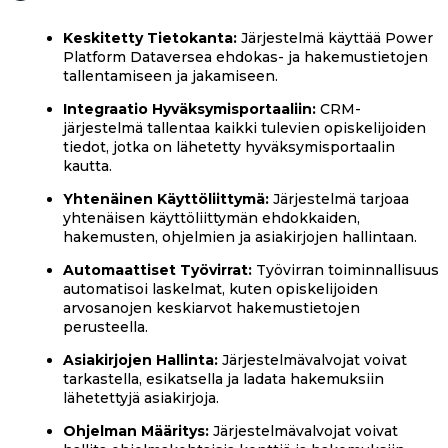
Keskitetty Tietokanta:
Järjestelmä käyttää Power
Platform Dataversea ehdokas- ja hakemustietojen
tallentamiseen ja jakamiseen.
Integraatio Hyväksymisportaaliin:
CRM-
järjestelmä tallentaa kaikki tulevien opiskelijoiden
tiedot, jotka on lähetetty hyväksymisportaalin
kautta.
Yhtenäinen Käyttöliittymä:
Järjestelmä tarjoaa
yhtenäisen käyttöliittymän ehdokkaiden,
hakemusten, ohjelmien ja asiakirjojen hallintaan.
Automaattiset Työvirrat:
Työvirran toiminnallisuus
automatisoi laskelmat, kuten opiskelijoiden
arvosanojen keskiarvot hakemustietojen
perusteella.
Asiakirjojen Hallinta:
Järjestelmävalvojat voivat
tarkastella, esikatsella ja ladata hakemuksiin
lähetettyjä asiakirjoja.
Ohjelman Määritys:
Järjestelmävalvojat voivat