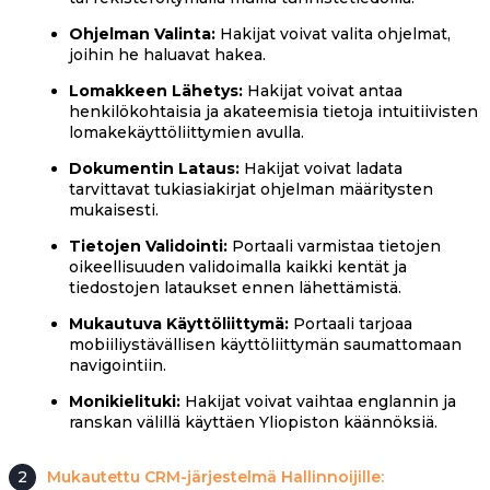
Ohjelman Valinta:
Hakijat voivat valita ohjelmat,
joihin he haluavat hakea.
Lomakkeen Lähetys:
Hakijat voivat antaa
henkilökohtaisia ja akateemisia tietoja intuitiivisten
lomakekäyttöliittymien avulla.
Dokumentin Lataus:
Hakijat voivat ladata
tarvittavat tukiasiakirjat ohjelman määritysten
mukaisesti.
Tietojen Validointi:
Portaali varmistaa tietojen
oikeellisuuden validoimalla kaikki kentät ja
tiedostojen lataukset ennen lähettämistä.
Mukautuva Käyttöliittymä:
Portaali tarjoaa
mobiiliystävällisen käyttöliittymän saumattomaan
navigointiin.
Monikielituki:
Hakijat voivat vaihtaa englannin ja
ranskan välillä käyttäen Yliopiston käännöksiä.
2
Mukautettu CRM-järjestelmä Hallinnoijille: