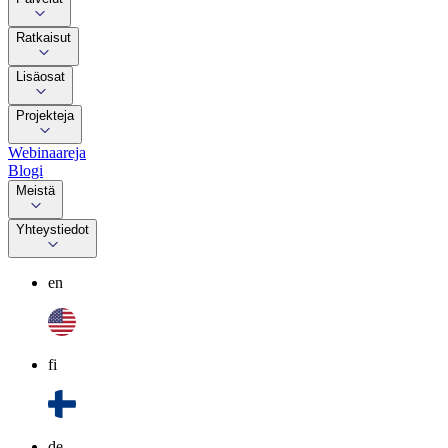
Ratkaisut
Lisäosat
Projekteja
Webinaareja
Blogi
Meistä
Yhteystiedot
en
fi
de