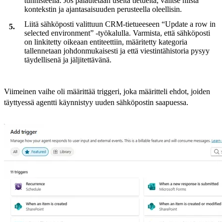
tunnisteella. Jos palautetaan useita tietueita, valitse niistä
kontekstin ja ajantasaisuuden perusteella oleellisin.
Liitä sähköposti valittuun CRM-tietueeseen “Update a row in
selected environment” -työkalulla. Varmista, että sähköposti
on linkitetty oikeaan entiteettiin, määritetty kategoria
tallennetaan johdonmukaisesti ja että viestintähistoria pysyy
täydellisenä ja jäljitettävänä.
Viimeinen vaihe oli määrittää triggeri, joka määritteli ehdot, joiden
täyttyessä agentti käynnistyy uuden sähköpostin saapuessa.