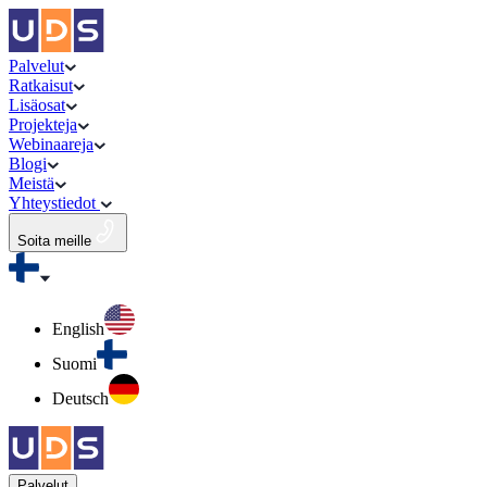
Palvelut
Ratkaisut
Lisäosat
Projekteja
Webinaareja
Blogi
Meistä
Yhteystiedot
Soita meille
English
Suomi
Deutsch
Palvelut