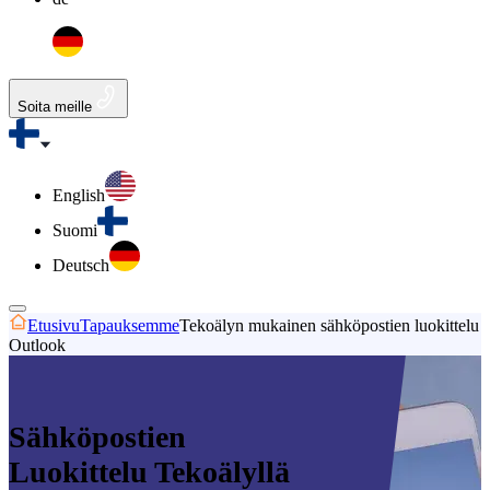
Soita meille
English
Suomi
Deutsch
Etusivu
Tapauksemme
Tekoälyn mukainen sähköpostien luokittelu
Outlook
Sähköpostien
Luokittelu Tekoälyllä