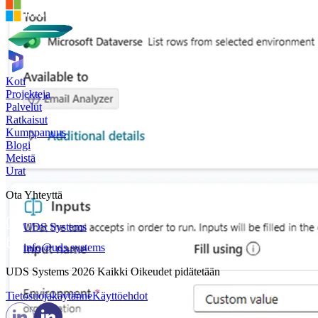
Koti
Projekteja
Palvelut
Ratkaisut
Kumppanuus
Blogi
Meistä
Urat
Ota Yhteyttä
UDS Systems
info@uds.systems
UDS Systems 2026 Kaikki Oikeudet pidätetään
Tietosuojakäytänne
Käyttöehdot