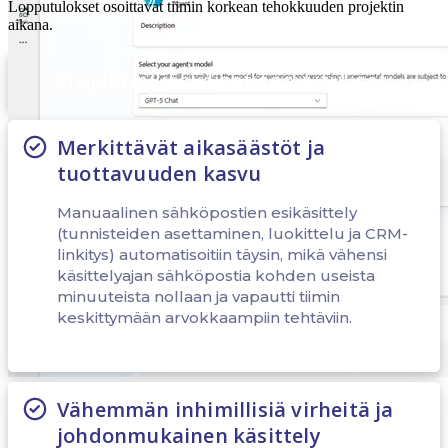
Lopputulokset osoittavat tiimin korkean tehokkuuden projektin
aikana.
Projektin keskeiset saavutukset:
Merkittävät aikasäästöt ja
tuottavuuden kasvu
Manuaalinen sähköpostien esikäsittely
(tunnisteiden asettaminen, luokittelu ja CRM-
linkitys) automatisoitiin täysin, mikä vähensi
käsittelyajan sähköpostia kohden useista
minuuteista nollaan ja vapautti tiimin
keskittymään arvokkaampiin tehtäviin.
Vähemmän inhimillisiä virheitä ja
Alkuvaiheessa käytettiin “Tools”-välilehteä tärkeimpien työkalujen
johdonmukainen käsittely
lisäämiseksi ja määrittämiseksi, joita agentti käyttää kirjeiden