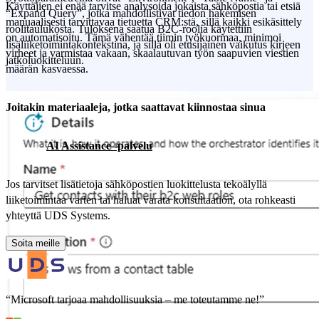
Käyttäjien ei enää tarvitse analysoida jokaista sähköpostia tai etsiä
“Expand Query”, jotka mahdollistivat tiedon hakemisen
manuaalisesti tarvittavaa tietuetta CRM:stä, sillä kaikki esikäsittely
roolitaulukosta. Tuloksena saatua B2C-roolia käytettiin
on automatisoitu. Tämä vähentää tiimin työkuormaa, minimoi
lisäliiketoimintakontekstina, ja sillä oli etusijainen vaikutus kirjeen
virheet ja varmistaa vakaan, skaalautuvan työn saapuvien viestien
jatkoluokitteluun.
määrän kasvaessa.
Joitakin materiaaleja, jotka saattavat kiinnostaa sinua
AI Assistance -palvelu
Jos tarvitset lisätietoja sähköpostien luokittelusta tekoälyllä
liiketoimintaa varten tai haluat varata konsultaation, ota rohkeasti
yhteyttä UDS Systems.
Soita meille
“Microsoft tarjoaa mahdollisuuksia – me toteutamme ne!”