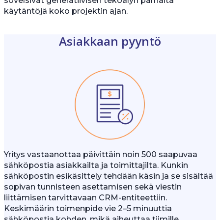
sovelsivat generatiivisen tekoälyn parhaita
käytäntöjä koko projektin ajan.
Asiakkaan pyyntö
Yritys vastaanottaa päivittäin noin 500 saapuvaa
sähköpostia asiakkailta ja toimittajilta. Kunkin
sähköpostin esikäsittely tehdään käsin ja se sisältää
sopivan tunnisteen asettamisen sekä viestin
liittämisen tarvittavaan CRM-entiteettiin.
Keskimäärin toimenpide vie 2–5 minuuttia
sähköpostia kohden, mikä aiheuttaa tiimille