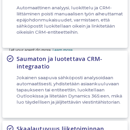
käsittelyprosessissa. “List rows from selected environment” -työkalu
Automaattinen analyysi, luokittelu ja CRM-
määritettiin ensin, mikä mahdollisti käyttäjien hakea lähettäjän
liittäminen poisti manuaalisen työn aiheuttamat
yhteystietoja yhdessä niihin liitettyjen B2C-roolien kanssa.
epäjohdonmukaisuudet, varmistaen, että
sähköpostit luokitellaan oikein ja linkitetään
oikeisiin CRM-entiteetteihin.
Saumaton ja luotettava CRM-
integraatio
Jokainen saapuva sähköposti analysoidaan
automaattisesti, yhdistetään asiaankuuluvaan
tapaukseen tai entiteettiin, luokitellaan
Outlookissa ja liitetään Dynamics 365:een, mikä
luo täydellisen ja jäljitettävän viestintähistorian.
Skaalautuvuus liiketoiminnan