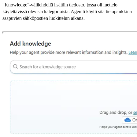
“Knowledge”-välilehdellä lisättiin tiedosto, jossa oli luettelo
käytettävissä olevista kategorioista. Agentti käytti sitä tietopankkina
saapuvien sähköpostien luokittelun aikana.