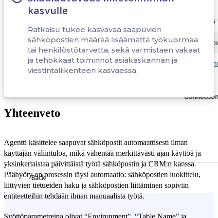
kasvulle
Ratkaisu tukee kasvavaa saapuvien
sähköpostien määrää lisäämättä työkuormaa
tai henkilöstötarvetta, sekä varmistaen vakaat
ja tehokkaat toiminnot asiakaskannan ja
viestintäliikenteen kasvaessa.
Yhteenveto
Agentti käsittelee saapuvat sähköpostit automaattisesti ilman
käyttäjän väliintuloa, mikä vähentää merkittävästi ajan käyttöä ja
yksinkertaistaa päivittäistä työtä sähköpostin ja CRM:n kanssa.
Päähyöty on prosessin täysi automaatio: sähköpostien luokittelu,
liittyvien tietueiden haku ja sähköpostien liittäminen sopiviin
entiteetteihin tehdään ilman manuaalista työtä.
Syöttöparametreina olivat “Environment”, “Table Name” ja