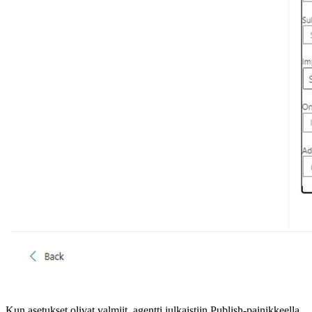
Kun asetukset olivat valmiit, agentti julkaistiin Publish-painikkeella