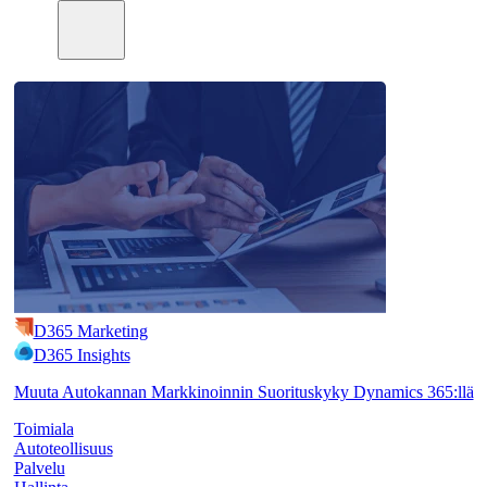
D365 Marketing
D365 Insights
Muuta Autokannan Markkinoinnin Suorituskyky Dynamics 365:llä
Toimiala
Autoteollisuus
Palvelu