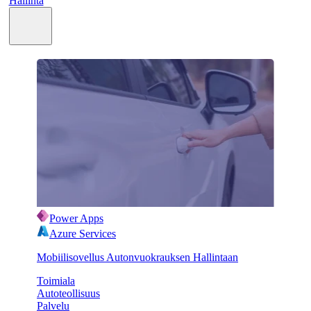
Hallinta
Power Apps
Azure Services
Mobiilisovellus Autonvuokrauksen Hallintaan
Toimiala
Autoteollisuus
Palvelu