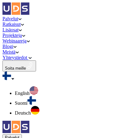
Palvelut
Ratkaisut
Lisäosat
Projekteja
Webinaareja
Blogi
Meistä
Yhteystiedot
Soita meille
English
Suomi
Deutsch
Palvelut