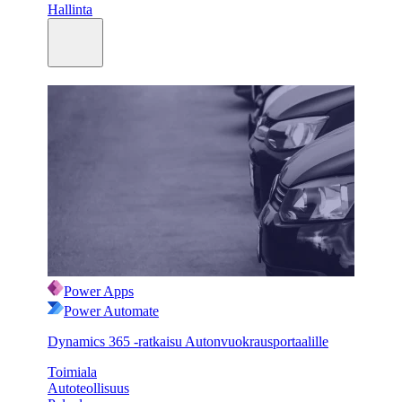
Hallinta
Power Apps
Power Automate
Dynamics 365 -ratkaisu Autonvuokrausportaalille
Toimiala
Autoteollisuus