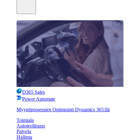
D365 Sales
Power Automate
Myyntiprosessien Optimointi Dynamics 365:llä
Toimiala
Autoteollisuus
Palvelu
Hallinta