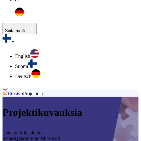
Soita meille
English
Suomi
Deutsch
Etusivu
Projekteja
Projektikuvauksia
Tutustu globaaleihin
menestystarinoihin Microsoft