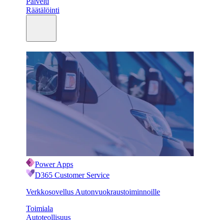
Palvelu
Räätälöinti
Power Apps
D365 Customer Service
Verkkosovellus Autonvuokraustoiminnoille
Toimiala
Autoteollisuus