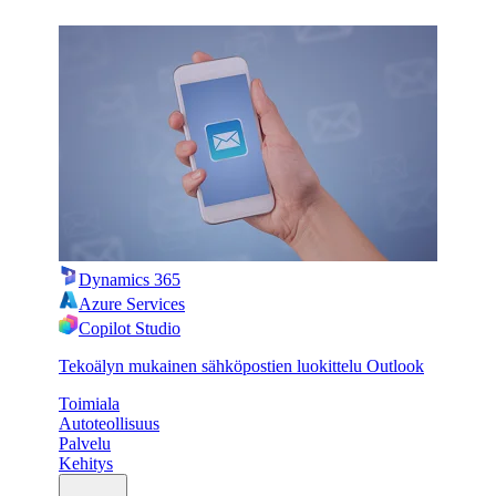
Dynamics 365
Azure Services
Copilot Studio
Tekoälyn mukainen sähköpostien luokittelu Outlook
Toimiala
Autoteollisuus
Palvelu
Kehitys