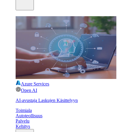
Azure Services
Open AI
AI-avustaja Laskujen Käsittelyyn
Toimiala
Autoteollisuus
Palvelu
Kehitys