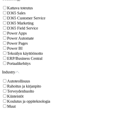
Kattava toteutus
D365 Sales
D365 Customer Service
D365 Marketing
D365 Field Service
Power Apps
Power Automate
Power Pages
Power BI
Tekoälyn käyttöönotto
ERP/Business Central
Portaalikehitys
Industry
Autoteollisuus
Rahoitus ja kirjanpito
Terveydenhuolto
Kiinteistöt
Koulutus ja oppiteknologia
Muut