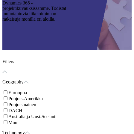
Dynamics 365 -
projektikuvauksissamme. Todistat
muuntautuvia liiketoiminnan
ratkaisuja monilla eri aloilla.
Filters
Geography
Eurooppa
Pohjois-Amerikka
Pohjoismainen
DACH
Australia ja Uusi-Seelanti
Muut
Technology