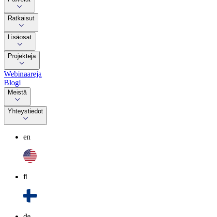
Ratkaisut
Lisäosat
Projekteja
Webinaareja
Blogi
Meistä
Yhteystiedot
en
fi
de