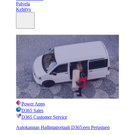
Palvelu
Kehitys
Power Apps
D365 Sales
D365 Customer Service
Autokannan Hallintaportaali D365:een Perustuen