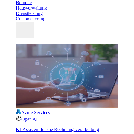
Branche
Hausverwaltung
Dienstleistung
Customisierung
Azure Services
Open AI
KI-Assistent für die Rechnungsverarbeitung