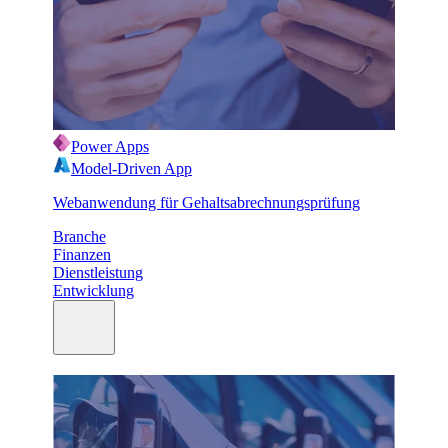
Power Apps
Model-Driven App
Webanwendung für Gehaltsabrechnungsprüfung
Branche
Finanzen
Dienstleistung
Entwicklung