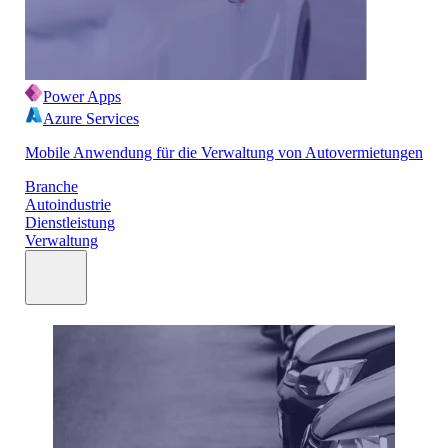
Power Apps
Azure Services
Mobile Anwendung für die Verwaltung von Autovermietungen
Branche
Autoindustrie
Dienstleistung
Verwaltung