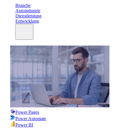
Branche
Autoindustrie
Dienstleistung
Entwicklung
Power Pages
Power Automate
Power BI