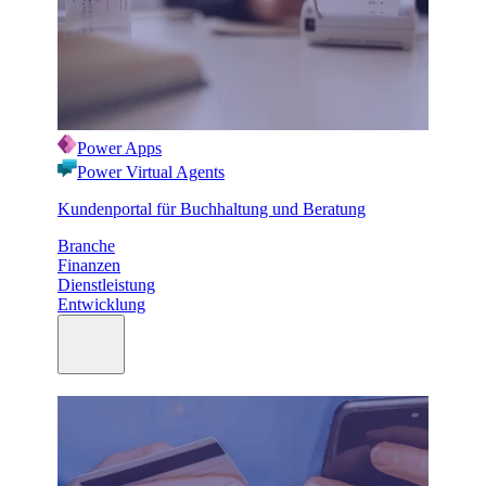
Power Apps
Power Virtual Agents
Kundenportal für Buchhaltung und Beratung
Branche
Finanzen
Dienstleistung
Entwicklung