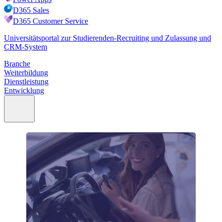
D365 Sales
D365 Customer Service
Universitätsportal zur Studierenden-Recruiting und Zulassung und
CRM-System
Branche
Weiterbildung
Dienstleistung
Entwicklung