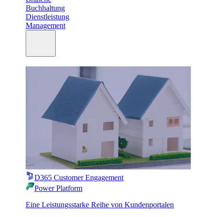
Buchhaltung
Dienstleistung
Management
D365 Customer Engagement
Power Platform
Eine Leistungsstarke Reihe von Kundenportalen