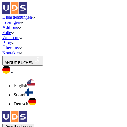
Dienstleistungen
Lösungen
Add-ons
Fälle
Webinare
Blog
Über uns
Kontakte
ANRUF BUCHEN
English
Suomi
Deutsch
Dienstleistungen