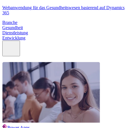
Webanwendung für das Gesundheitswesen basierend auf Dynamics
365
Branche
Gesundheit
Dienstleistung
Entwicklung
Power Apps