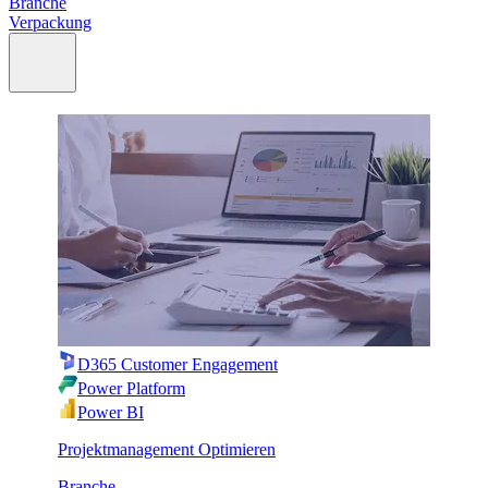
Branche
Verpackung
D365 Customer Engagement
Power Platform
Power BI
Projektmanagement Optimieren
Branche