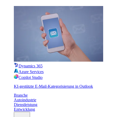
Dynamics 365
Azure Services
Copilot Studio
KI-gestützte E-Mail-Kategorisierung in Outlook
Branche
Autoindustrie
Dienstleistung
Entwicklung