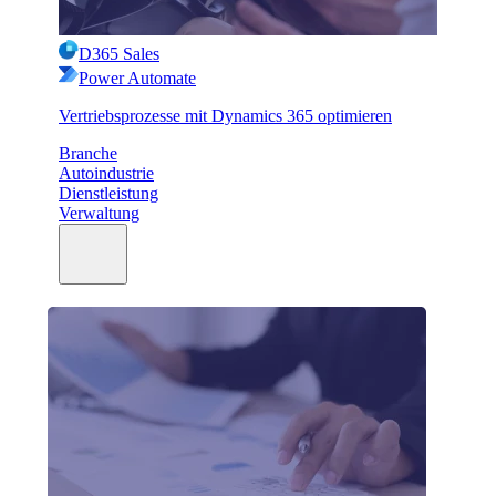
D365 Sales
Power Automate
Vertriebsprozesse mit Dynamics 365 optimieren
Branche
Autoindustrie
Dienstleistung
Verwaltung