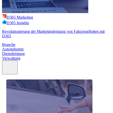
D365 Marketing
D365 Insights
Revolutionierung der Marketingleistung von Fahrzeugflotten mit
D365
Branche
Autoindustrie
Dienstleistung
Verwaltung