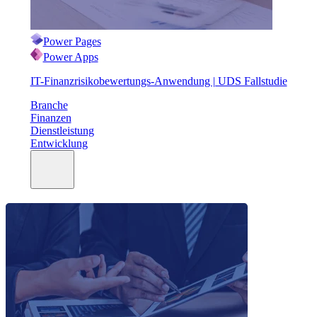
Power Pages
Power Apps
IT-Finanzrisikobewertungs-Anwendung | UDS Fallstudie
Branche
Finanzen
Dienstleistung
Entwicklung