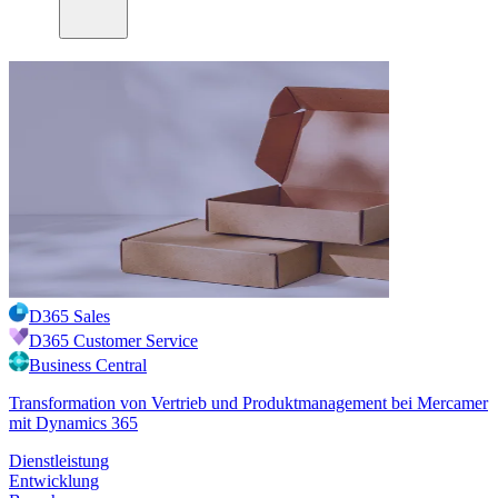
D365 Sales
D365 Customer Service
Business Central
Transformation von Vertrieb und Produktmanagement bei Mercamer
mit Dynamics 365
Dienstleistung
Entwicklung