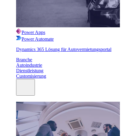
Power Apps
Power Automate
Dynamics 365 Lösung für Autovermietungsportal
Branche
Autoindustrie
Dienstleistung
Customisierung