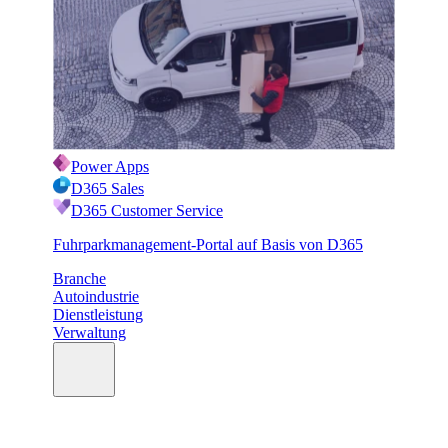
Power Apps
D365 Sales
D365 Customer Service
Fuhrparkmanagement-Portal auf Basis von D365
Branche
Autoindustrie
Dienstleistung
Verwaltung