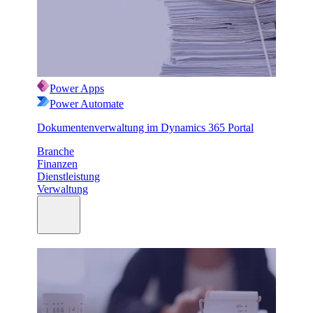
Power Apps
Power Automate
Dokumentenverwaltung im Dynamics 365 Portal
Branche
Finanzen
Dienstleistung
Verwaltung