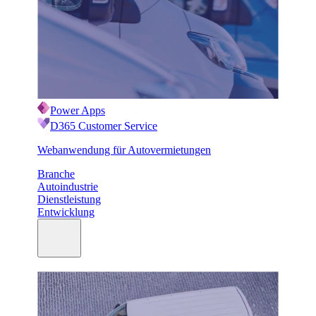
Power Apps
D365 Customer Service
Webanwendung für Autovermietungen
Branche
Autoindustrie
Dienstleistung
Entwicklung