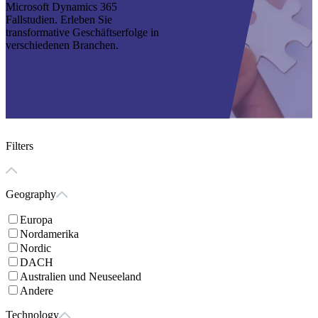
Microsoft Dynamics 365
Fallstudien. Erleben Sie
transformative Geschäftserfolge in
verschiedenen Branchen.
Filters
Geography
Europa
Nordamerika
Nordic
DACH
Australien und Neuseeland
Andere
Technology