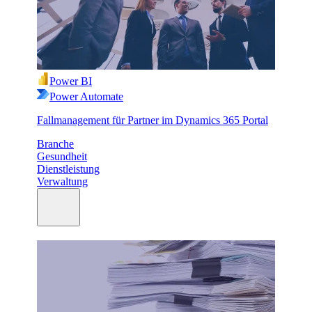
Power BI
Power Automate
Fallmanagement für Partner im Dynamics 365 Portal
Branche
Gesundheit
Dienstleistung
Verwaltung