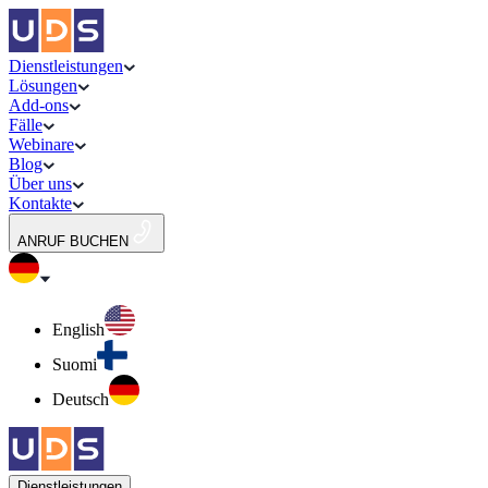
Dienstleistungen
Lösungen
Add-ons
Fälle
Webinare
Blog
Über uns
Kontakte
ANRUF BUCHEN
English
Suomi
Deutsch
Dienstleistungen