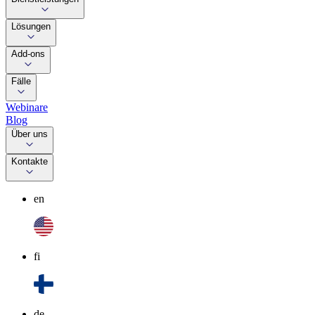
Lösungen
Add-ons
Fälle
Webinare
Blog
Über uns
Kontakte
en
fi
de