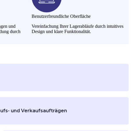
Benutzerfreundliche Oberfläche
ngen und
Vereinfachung Ihrer Lagerabläufe durch intuitives
ndung durch
Design und klare Funktionalität.
gert werden, indem Sie Lager erstellen, aktualisieren,
aufs- und Verkaufsaufträgen
 Sie Einkaufsaufträge, verwalten Sie Produktkäufe zwischen
rn mit automatisch zugewiesenen Vertragspartnern und