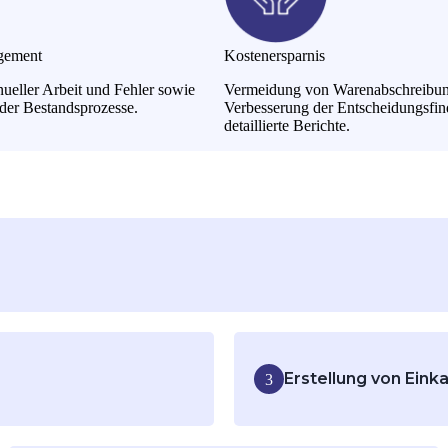
gement
Kostenersparnis
eller Arbeit und Fehler sowie
Vermeidung von Warenabschreibu
 der Bestandsprozesse.
Verbesserung der Entscheidungsfi
detaillierte Berichte.
de in Echtzeit. Verwalten Sie Lagerorte, an denen Produkte gela
Erstellung von Eink
3
regeln. Legen Sie
Erstellen und aktualisieren
, Einkaufsstatus usw.
Unternehmen und Verkäufe