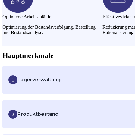
Optimierte Arbeitsabläufe
Effektives Mana
Optimierung der Bestandsverfolgung, Bestellung
Reduzierung manu
und Bestandsanalyse.
Rationalisierung
Hauptmerkmale
Lagerverwaltung
1
Verfolgen Sie mühelos verfügbare und bestellte Lagerbestän
löschen und übertragen.
Produktbestand
2
Verfolgen Sie Produktbestände und definieren Sie Einkaufs
Mindestbestellmengen und Einkaufsmengen, Lagerumschlag