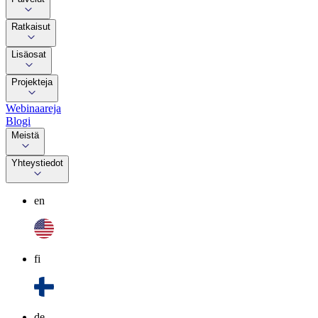
Ratkaisut
Lisäosat
Projekteja
Webinaareja
Blogi
Meistä
Yhteystiedot
en
fi
de