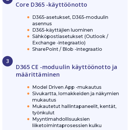
Core D365 -käyttöönotto
D365-asetukset, D365-moduulin
asennus
D365-käyttäjien luominen
Sähköpostiasetukset (Outlook /
Exchange -integraatio)
SharePoint / Blob -integraatio
D365 CE -moduulin käyttöönotto ja
määrittäminen
Model Driven App -mukautus
Sivukartta, lomakkeiden ja näkymien
mukautus
Mukautetut hallintapaneelit, kentät,
työnkulut
Myyntimahdollisuuksien
liiketoimintaprosessien kulku