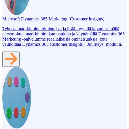
Microsoft Dynamics 365 Marketing (Customer Insights)
Tehosta markkinointitoimintojasi ja lisää myyntiä käynnistämällä
personoituja markkinointikampanjoita ja käyttämällä Dynamics 365
Marketing -palvelumme reaaliaikaisia ominaisuuksia, joita
vauhdittaa Dynamics 365 Customer Insights – Journeys -moduuli.