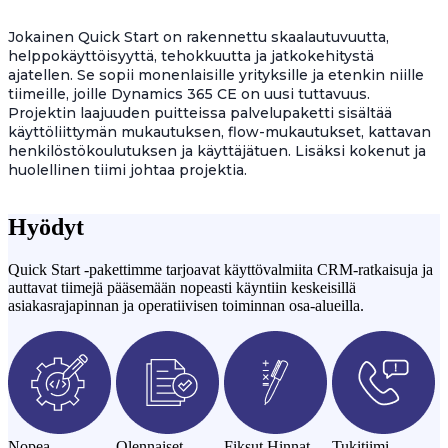
Jokainen Quick Start on rakennettu skaalautuvuutta,
helppokäyttöisyyttä, tehokkuutta ja jatkokehitystä
ajatellen. Se sopii monenlaisille yrityksille ja etenkin niille
tiimeille, joille Dynamics 365 CE on uusi tuttavuus.
Projektin laajuuden puitteissa palvelupaketti sisältää
käyttöliittymän mukautuksen, flow-mukautukset, kattavan
henkilöstökoulutuksen ja käyttäjätuen. Lisäksi kokenut ja
huolellinen tiimi johtaa projektia.
Hyödyt
Quick Start -pakettimme tarjoavat käyttövalmiita CRM-ratkaisuja ja
auttavat tiimejä pääsemään nopeasti käyntiin keskeisillä
asiakasrajapinnan ja operatiivisen toiminnan osa-alueilla.
Nopea
Olennaiset
Fiksut Hinnat
Tukitiimi