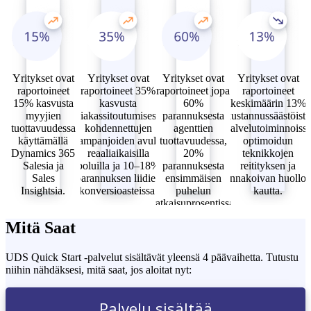
Yritykset ovat
Yritykset ovat
Yritykset ovat
Yritykset ovat
raportoineet
raportoineet 35%
raportoineet jopa
raportoineet
15% kasvusta
kasvusta
60%
keskimäärin 13%
myyjien
asiakassitoutumisessa
parannuksesta
kustannussäästöistä
tuottavuudessa
kohdennettujen
agenttien
palvelutoiminnoiss
käyttämällä
kampanjoiden avulla
tuottavuudessa,
optimoidun
Dynamics 365
reaaliaikaisilla
20%
teknikkojen
Salesia ja
poluilla ja 10–18%
parannuksesta
reitityksen ja
Sales
parannuksen liidien
ensimmäisen
ennakoivan huollo
Insightsia.
konversioasteissa.
puhelun
kautta.
ratkaisuprosentissa
ja 15%
Mitä Saat
vähennyksestä
väärin reititetyissä
tapauksissa.
UDS Quick Start -palvelut sisältävät yleensä 4 päävaihetta. Tutustu
niihin nähdäksesi, mitä saat, jos aloitat nyt:
Palvelu sisältää