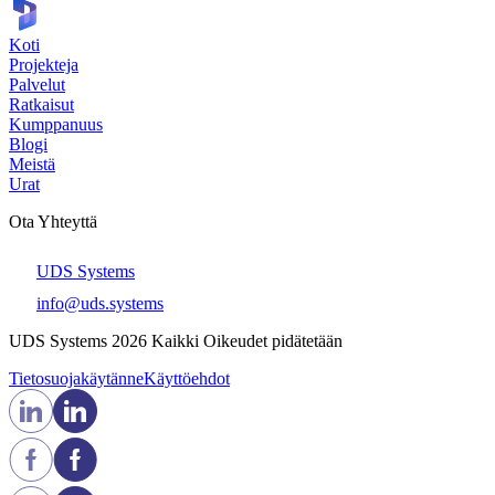
Koti
Projekteja
Palvelut
Ratkaisut
Kumppanuus
Blogi
Meistä
Urat
Ota Yhteyttä
UDS Systems
info@uds.systems
UDS Systems 2026 Kaikki Oikeudet pidätetään
Tietosuojakäytänne
Käyttöehdot