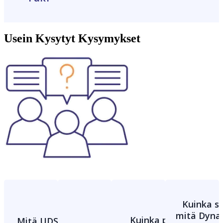
Usein Kysytyt Kysymykset
Kuinka se
mitä Dyna
Kuinka paljon
Mitä UDS