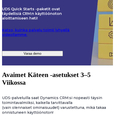
UDS Quick Starts -paketit ovat
täydellisiä CRM:n käyttöönoton
aloittamiseen heti!
Katso, kuinka palvelu toimii lyhyellä
videollamme.
Varaa demo
Avaimet Käteen -asetukset 3–5
Viikossa
UDS-palveluilla saat Dynamics CRM:si nopeasti täysin
toimintavalmiiksi, kaikella tarvittavalla
(vain olennaiset ominaisuudet) varustettuna, mikä takaa
onnistuneen käyttöönoton!