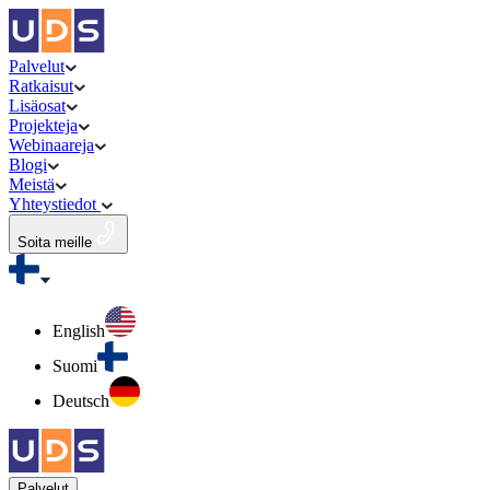
Palvelut
Ratkaisut
Lisäosat
Projekteja
Webinaareja
Blogi
Meistä
Yhteystiedot
Soita meille
English
Suomi
Deutsch
Palvelut