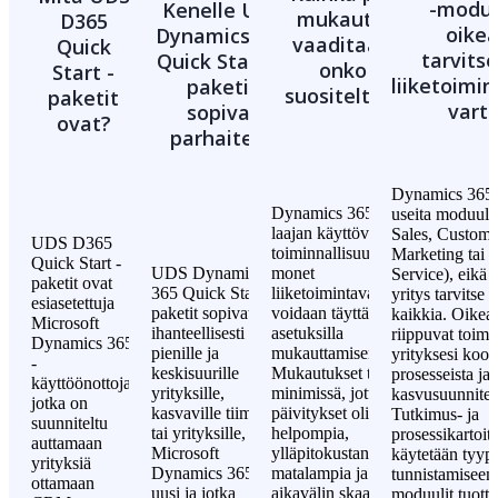
-moduu
Kenelle UDS
mukautusta
D365
oikea
Dynamics 365
vaaditaan, ja
Quick
tarvit
Quick Starts -
onko se
Start -
liiketoim
paketit
suositeltavaa?
paketit
vart
sopivat
ovat?
parhaiten?
Dynamics 365 
Dynamics 365 tarjoaa
useita moduule
laajan käyttövalmiin
Sales, Custome
UDS D365
toiminnallisuuden ja
Marketing tai F
Quick Start -
UDS Dynamics
monet
Service), eikä 
paketit ovat
365 Quick Starts -
liiketoimintavaatimukset
yritys tarvitse n
esiasetettuja
paketit sopivat
voidaan täyttää
kaikkia. Oikea
Microsoft
ihanteellisesti
asetuksilla
riippuvat toimia
Dynamics 365
pienille ja
mukauttamisen sijaan.
yrityksesi koos
-
keskisuurille
Mukautukset tulisi pitää
prosesseista ja
käyttöönottoja,
yrityksille,
minimissä, jotta
kasvusuunnitel
jotka on
kasvaville tiimeille
päivitykset olisivat
Tutkimus- ja
suunniteltu
tai yrityksille, joille
helpompia,
prosessikartoit
auttamaan
Microsoft
ylläpitokustannukset
käytetään tyypil
yrityksiä
Dynamics 365 on
matalampia ja pitkän
tunnistamiseen
ottamaan
uusi ja jotka
aikavälin skaalautuvuus
moduulit tuotta