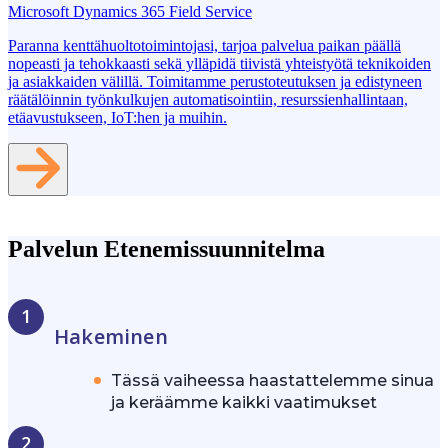
Microsoft Dynamics 365 Field Service
Paranna kenttähuoltotoimintojasi, tarjoa palvelua paikan päällä
nopeasti ja tehokkaasti sekä ylläpidä tiivistä yhteistyötä teknikoiden
ja asiakkaiden välillä. Toimitamme perustoteutuksen ja edistyneen
räätälöinnin työnkulkujen automatisointiin, resurssienhallintaan,
etäavustukseen, IoT:hen ja muihin.
Palvelun Etenemissuunnitelma
Hakeminen
Tässä vaiheessa haastattelemme sinua
ja keräämme kaikki vaatimukset