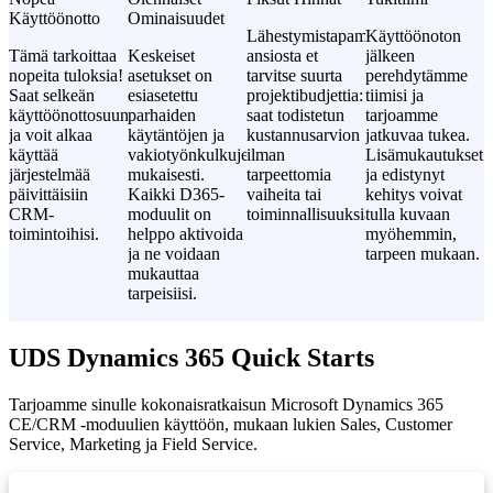
Käyttöönotto
Ominaisuudet
Lähestymistapamme
Käyttöönoton
Tämä tarkoittaa
Keskeiset
ansiosta et
jälkeen
nopeita tuloksia!
asetukset on
tarvitse suurta
perehdytämme
Saat selkeän
esiasetettu
projektibudjettia:
tiimisi ja
käyttöönottosuunnitelman
parhaiden
saat todistetun
tarjoamme
ja voit alkaa
käytäntöjen ja
kustannusarvion
jatkuvaa tukea.
käyttää
vakiotyönkulkujen
ilman
Lisämukautukset
järjestelmää
mukaisesti.
tarpeettomia
ja edistynyt
päivittäisiin
Kaikki D365-
vaiheita tai
kehitys voivat
CRM-
moduulit on
toiminnallisuuksia.
tulla kuvaan
toimintoihisi.
helppo aktivoida
myöhemmin,
ja ne voidaan
tarpeen mukaan.
mukauttaa
tarpeisiisi.
UDS Dynamics 365 Quick Starts
Tarjoamme sinulle kokonaisratkaisun Microsoft Dynamics 365
CE/CRM -moduulien käyttöön, mukaan lukien Sales, Customer
Service, Marketing ja Field Service.