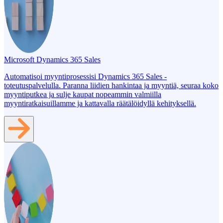
Microsoft Dynamics 365 Sales
Automatisoi myyntiprosessisi Dynamics 365 Sales -
toteutuspalvelulla. Paranna liidien hankintaa ja myyntiä, seuraa koko
myyntiputkea ja sulje kaupat nopeammin valmiilla
myyntiratkaisuillamme ja kattavalla räätälöidyllä kehityksellä.