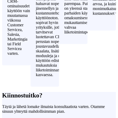
CRM-
haluavat nopean,
parempaa. Painopiste
arvoa, ja kuink
ominaisuudet
jäsennellyn ja
on yleensä standardien
monimutkaisuus
käyttöön vain
kustannustehokkaan
parhaiden käytäntöjen
kustannukset vä
muutamassa
käyttöönoton. Ne
omaksumisessa, ellei
viikossa
sopivat hyvin myös
mukauttamiselle ole
Customer
yrityksille, jotka
vahvaa
Servicea,
tarvitsevat
liiketoimintaperustetta.
Salesia,
luotettavan CRM-
Marketingia
perustan nopeasti
tai Field
joustavuudella
Servicea
skaalata, lisätä
varten.
moduuleja ja ottaa
käyttöön edistyneitä
mukautuksia
liiketoiminnan
kasvaessa.
Kiinnostuitko?
Täytä ja lähetä lomake ilmaista konsultaatiota varten. Otamme
sinuun yhteyttä mahdollisimman pian.