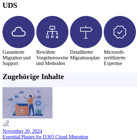
Betriebsunterbrechungen zu minimieren.
der Installation und Anwendung aller aktuellen
UDS
Mehrphasige Migration: für Datenbanken mit
Updates.
mehr als 3 Millionen Datensätzen. Sie umfasst
die Master- und Delta-Migrationsphasen.
Garantierte
Bewährte
Detaillierter
Microsoft-
Migration und
Vorgehensweise
Migrationsplan
zertifizierte
Support
und Methoden
Expertise
Zugehörige Inhalte
November 20, 2024
Essential Phases for D365 Cloud Migration