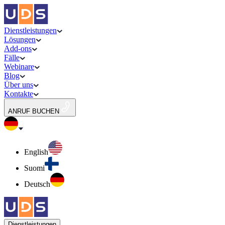
Dienstleistungen
Lösungen
Add-ons
Fälle
Webinare
Blog
Über uns
Kontakte
ANRUF BUCHEN
English
Suomi
Deutsch
Dienstleistungen