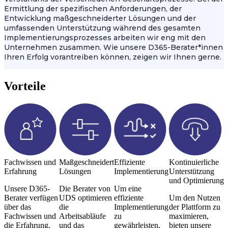
Ermittlung der spezifischen Anforderungen, der
Entwicklung maßgeschneiderter Lösungen und der
umfassenden Unterstützung während des gesamten
Implementierungsprozesses arbeiten wir eng mit den
Unternehmen zusammen. Wie unsere D365-Berater*innen
Ihren Erfolg vorantreiben können, zeigen wir Ihnen gerne.
Vorteile
Fachwissen und
Maßgeschneiderte
Effiziente
Kontinuierliche
Erfahrung
Lösungen
Implementierung
Unterstützung
und Optimierung
Unsere D365-
Die Berater von
Um eine
Berater verfügen
UDS optimieren
effiziente
Um den Nutzen
über das
die
Implementierung
der Plattform zu
Fachwissen und
Arbeitsabläufe
zu
maximieren,
die Erfahrung,
und das
gewährleisten,
bieten unsere