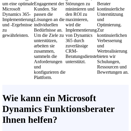
um eine optimale
Engagement der
Störungen zu
Berater
Microsoft
Kunden. Sie
minimieren und
kontinuierliche
Dynamics 365-
passen die
den ROI zu
Unterstützung
Implementierung
Lösungen an die
maximieren,
und
und -Ergebnisse
individuellen
wird die
Optimierung.
zu
Bedürfnisse an.
Implementierung
Zur
gewährleisten.
Um die Ziele zu
von Dynamics
kontinuierlichen
unterstützen,
365 durch
Verbesserung
arbeiten sie
zuverlässige
und
zusammen,
CRM-
Wertrealisierung
sammeln die
Beratungsdienste
bieten wir
Anforderungen
unterstützt.
Schulungen,
und
Ressourcen und
konfigurieren die
Bewertungen an.
Plattform.
Wie kann ein Microsoft
Dynamics Funktionsberater
Ihnen helfen?