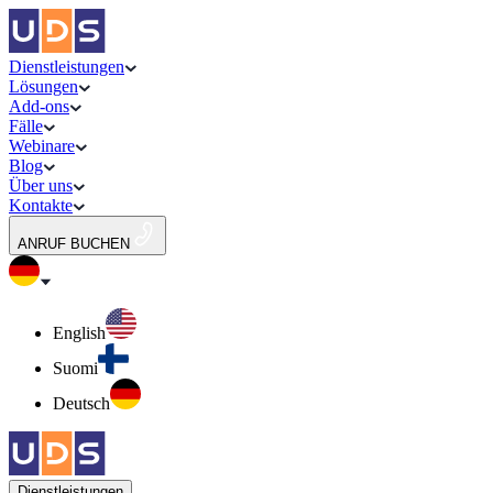
Dienstleistungen
Lösungen
Add-ons
Fälle
Webinare
Blog
Über uns
Kontakte
ANRUF BUCHEN
English
Suomi
Deutsch
Dienstleistungen