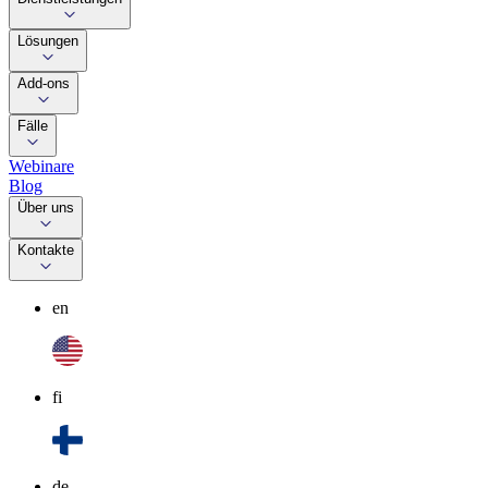
Lösungen
Add-ons
Fälle
Webinare
Blog
Über uns
Kontakte
en
fi
de