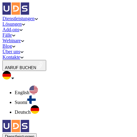
Dienstleistungen
Lösungen
Add-ons
Fälle
Webinare
Blog
Über uns
Kontakte
ANRUF BUCHEN
English
Suomi
Deutsch
Dienstleistungen