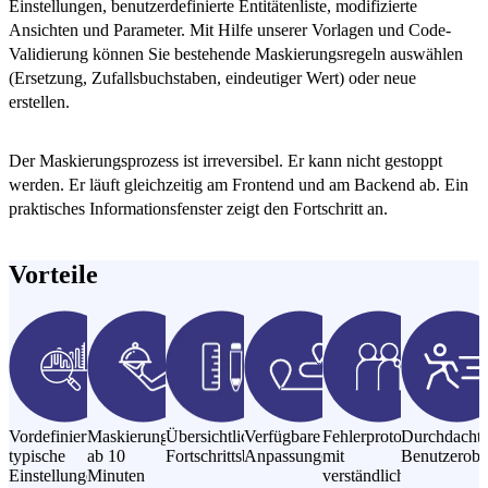
Einstellungen, benutzerdefinierte Entitätenliste, modifizierte
Ansichten und Parameter. Mit Hilfe unserer Vorlagen und Code-
Validierung können Sie bestehende Maskierungsregeln auswählen
(Ersetzung, Zufallsbuchstaben, eindeutiger Wert) oder neue
erstellen.
Der Maskierungsprozess ist irreversibel. Er kann nicht gestoppt
werden. Er läuft gleichzeitig am Frontend und am Backend ab. Ein
praktisches Informationsfenster zeigt den Fortschritt an.
Vorteile
Vordefinierte
Maskierungssitzungen
Übersichtliche
Verfügbare
Fehlerprotokolle
Durchdacht
typische
ab 10
Fortschrittsberichte
Anpassungen
mit
Benutzerobe
Einstellungen
Minuten
verständlichen