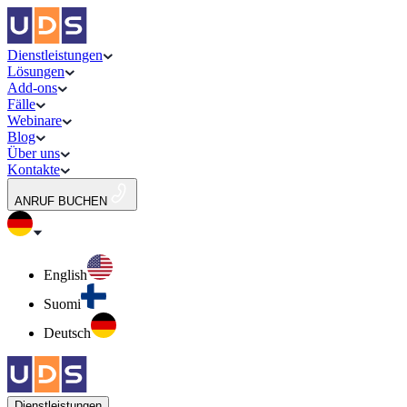
Dienstleistungen
Lösungen
Add-ons
Fälle
Webinare
Blog
Über uns
Kontakte
ANRUF BUCHEN
English
Suomi
Deutsch
Dienstleistungen