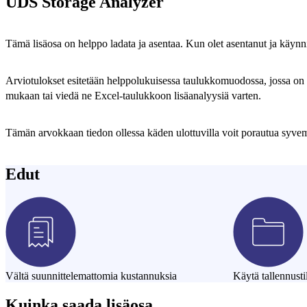
UDS Storage Analyzer
Tämä lisäosa on helppo ladata ja asentaa. Kun olet asentanut ja käynn
Arviotulokset esitetään helppolukuisessa taulukkomuodossa, jossa on sa
mukaan tai viedä ne Excel-taulukkoon lisäanalyysiä varten.
Tämän arvokkaan tiedon ollessa käden ulottuvilla voit porautua syvemmä
Edut
Vältä suunnittelemattomia kustannuksia
Käytä tallennusti
Kuinka saada lisäosa