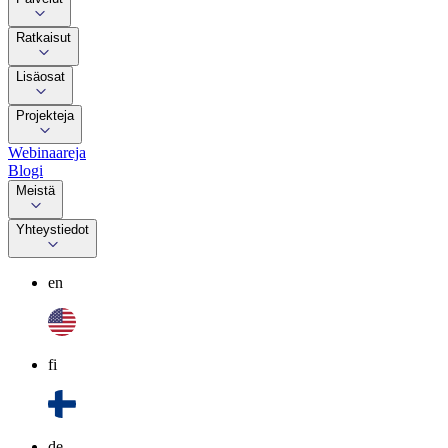
Ratkaisut
Lisäosat
Projekteja
Webinaareja
Blogi
Meistä
Yhteystiedot
en
fi
de