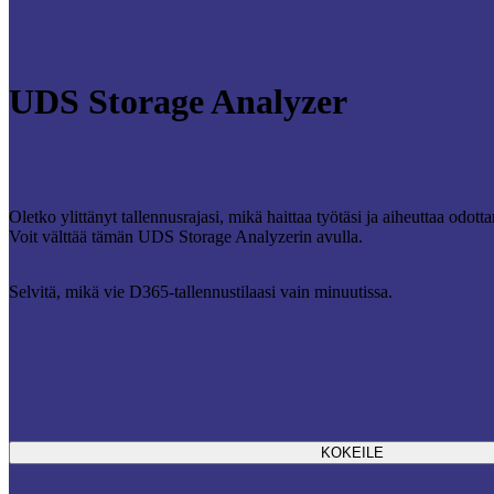
UDS Storage Analyzer
Oletko ylittänyt tallennusrajasi, mikä haittaa työtäsi ja aiheuttaa odot
Voit välttää tämän UDS Storage Analyzerin avulla.
Selvitä, mikä vie D365-tallennustilaasi vain minuutissa.
KOKEILE