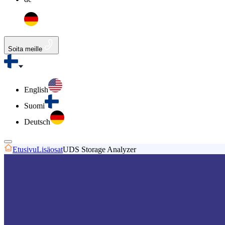
Soita meille
English
Suomi
Deutsch
Etusivu
Lisäosat
UDS Storage Analyzer