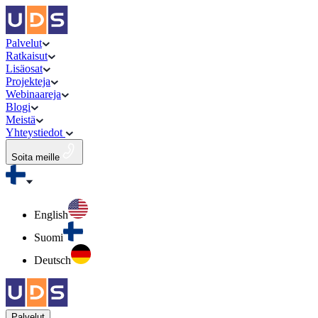
Palvelut
Ratkaisut
Lisäosat
Projekteja
Webinaareja
Blogi
Meistä
Yhteystiedot
Soita meille
English
Suomi
Deutsch
Palvelut