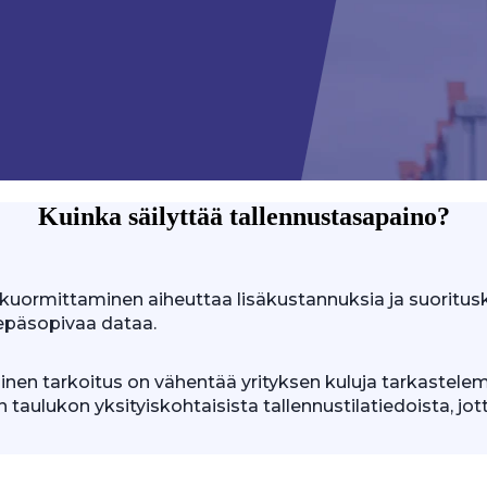
Kuinka säilyttää tallennustasapaino?
likuormittaminen aiheuttaa lisäkustannuksia ja suori
t epäsopivaa dataa.
inen tarkoitus on vähentää yrityksen kuluja tarkastelema
 taulukon yksityiskohtaisista tallennustilatiedoista, jo