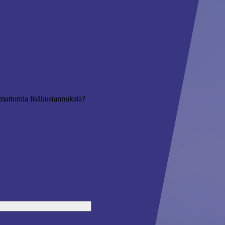
tamattomia lisäkustannuksia?