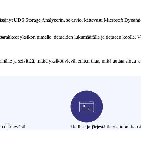
istänyt UDS Storage Analyzerin, se arvioi kattavasti Microsoft Dynamic
rakkeet yksikön nimelle, tietueiden lukumäärälle ja tietueen koolle. Voit
lle ja selvittää, mitkä yksiköt vievät eniten tilaa, mikä auttaa sinua 
laa järkevästi
Hallitse ja järjestä tietoja tehokkaast